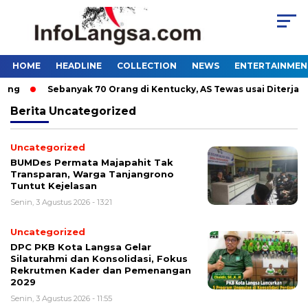
HOME
HEADLINE
COLLECTION
NEWS
ENTERTAINMEN
g
Sebanyak 70 Orang di Kentucky, AS Tewas usai Diterjang T
Berita
Uncategorized
Uncategorized
BUMDes Permata Majapahit Tak
Transparan, Warga Tanjangrono
Tuntut Kejelasan
Senin, 3 Agustus 2026 - 13:21
Uncategorized
DPC PKB Kota Langsa Gelar
Silaturahmi dan Konsolidasi, Fokus
Rekrutmen Kader dan Pemenangan
2029
Senin, 3 Agustus 2026 - 11:55