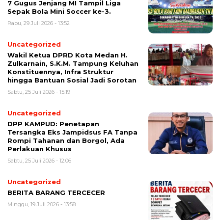
7 Gugus Jenjang MI Tampil Liga
Sepak Bola Mini Soccer ke-3.
Rabu, 29 Juli 2026 - 13:52
Uncategorized
Wakil Ketua DPRD Kota Medan H.
Zulkarnain, S.K.M. Tampung Keluhan
Konstituennya, Infra Struktur
hingga Bantuan Sosial Jadi Sorotan
Sabtu, 25 Juli 2026 - 15:19
Uncategorized
DPP KAMPUD: Penetapan
Tersangka Eks Jampidsus FA Tanpa
Rompi Tahanan dan Borgol, Ada
Perlakuan Khusus
Sabtu, 25 Juli 2026 - 12:06
Uncategorized
BERITA BARANG TERCECER
Minggu, 19 Juli 2026 - 13:58