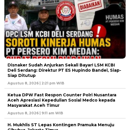
Disnaker Sudah Anjurkan Sekali Bayar! LSM KCBI
Deli Serdang: Direktur PT ES Hupindo Bandel, Siap-
Siap Ditutup
Agustus 8, 2026 | 2:21 pm WIB
Ketua DPW Fast Respon Counter Polri Nusantara
Aceh Apresiasi Kepedulian Sosial Medco kepada
Masyarakat Aceh Timur
Agustus 8, 2026 | 9:11 am WIB
H. Mukhlis ST Lepas Kontingen Pramuka Menuju
Cibubur, Jakarta Timur.