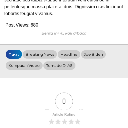
pellentesque massa placerat duis. Dignissim cras tincidunt
lobortis feugiat vivamus.
Post Views:
680
Berita ini 45 kali dibaca
Tag :
Breaking News
Headline
Joe Biden
Kumparan Video
Tornado Di AS
0
Article Rating