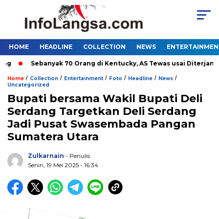
HOME
HEADLINE
COLLECTION
NEWS
ENTERTAINMEN
Sebanyak 70 Orang di Kentucky, AS Tewas usai Diterjang Tor
/
/
/
/
/
/
Home
Collection
Entertainment
Foto
Headline
News
Uncategorized
Bupati bersama Wakil Bupati Deli
Serdang Targetkan Deli Serdang
Jadi Pusat Swasembada Pangan
Sumatera Utara
Zulkarnain
- Penulis
Senin, 19 Mei 2025 - 16:34