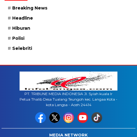
Breaking News
Headline
Hiburan
Polisi
Selebriti
PT. TRIBUNE MEDIA INDONESIA Jl. Syiah kuala lr
Petua Thalib Desa Tualang Teungoh kec. Langaa Kota -
kota Langsa - Aceh 24414
MEDIA NETWORK