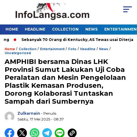
HOME
HEADLINE
COLLECTION
NEWS
ENTERTAINMEN
Sebanyak 70 Orang di Kentucky, AS Tewas usai Diterjang To
/
/
/
/
/
/
Home
Collection
Entertainment
Foto
Headline
News
Uncategorized
AMPHIBI bersama Dinas LHK
Provinsi Sumut Lakukan Uji Coba
Peralatan dan Mesin Pengelolaan
Plastik Kemasan Produsen,
Dorong Kolaborasi Tuntaskan
Sampah dari Sumbernya
Zulkarnain
- Penulis
Sabtu, 17 Mei 2025 - 08:37