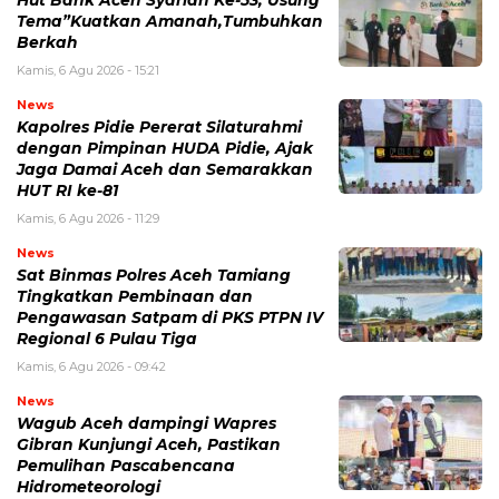
Hut Bank Aceh Syariah Ke-53, Usung
Tema”Kuatkan Amanah,Tumbuhkan
Berkah
Kamis, 6 Agu 2026 - 15:21
News
Kapolres Pidie Pererat Silaturahmi
dengan Pimpinan HUDA Pidie, Ajak
Jaga Damai Aceh dan Semarakkan
HUT RI ke-81
Kamis, 6 Agu 2026 - 11:29
News
Sat Binmas Polres Aceh Tamiang
Tingkatkan Pembinaan dan
Pengawasan Satpam di PKS PTPN IV
Regional 6 Pulau Tiga
Kamis, 6 Agu 2026 - 09:42
News
Wagub Aceh dampingi Wapres
Gibran Kunjungi Aceh, Pastikan
Pemulihan Pascabencana
Hidrometeorologi