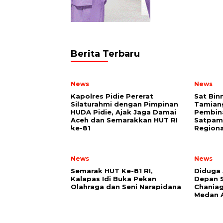
Berita Terbaru
News
News
Kapolres Pidie Pererat
Sat Bin
Silaturahmi dengan Pimpinan
Tamian
HUDA Pidie, Ajak Jaga Damai
Pembin
Aceh dan Semarakkan HUT RI
Satpam 
ke-81
Regiona
News
News
Semarak HUT Ke-81 RI,
Diduga 
Kalapas Idi Buka Pekan
Depan S
Olahraga dan Seni Narapidana
Chania
Medan 