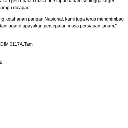
kan percepatan masa persiapan tanam sehingga target
mampu dicapai.
g ketahanan pangan Nasional, kami juga terus menghimbau
tani agar diupayakan percepatan masa persiapan tanam,”
DIM 0117A.Tam
6