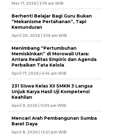
Mei 17, 2026 | 2:19 am WIB
Berhenti Belajar Bagi Guru Bukan
“Mekanisme Pertahanan”, Tapi
Kemunduran
April 20, 2026 | 5:16 am WIB
Menimbang “Pertumbuhan
Memiskinkan” di Morowali Utara:
Antara Realitas Empiris dan Agenda
Perbaikan Tata Kelola
April 17, 2026 | 4:14 am WIB
231 Siswa Kelas XII SMKN 3 Langsa
Unjuk Karya Hasil Uji Kompetensi
Keahlian
April 9, 2026 | 11:05 am WIB
Mencari Arah Pembangunan Sumba
Barat Daya
April 8, 2026 | 12:21 pm WIB