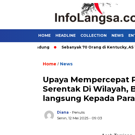
HOME
HEADLINE
COLLECTION
NEWS
EN
tan Umum di Bandung
Sebanyak 70 Orang di Kentucky, AS Tewa
Home
News
/
Upaya Mempercepat P
Serentak Di Wilayah,
langsung Kepada Para
Diana
- Penulis
Senin, 12 Mei 2025 - 09:03