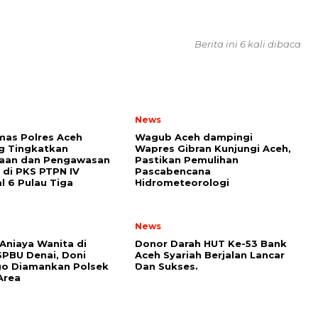
Berita ini 6 kali dibaca
News
mas Polres Aceh
Wagub Aceh dampingi
g Tingkatkan
Wapres Gibran Kunjungi Aceh,
aan dan Pengawasan
Pastikan Pemulihan
di PKS PTPN IV
Pascabencana
l 6 Pulau Tiga
Hidrometeorologi
News
Aniaya Wanita di
Donor Darah HUT Ke-53 Bank
PBU Denai, Doni
Aceh Syariah Berjalan Lancar
go Diamankan Polsek
Dan Sukses.
Area