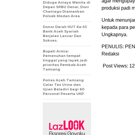
agar mengupaya
Diduga Aniaya Wanita di
Depan SPBU Denai, Doni
produksi padi 
Chaniago Diamankan
Polsek Medan Area
Untuk menunjan
Donor Darah HUT Ke-53
kepada para pe
Bank Aceh Syariah
Ungkapnya.
Berjalan Lancar Dan
Sukses.
PENULIS: PEN
Bupati Armia:
Redaksi
Pemenuhan tempat
tinggal yang layak jadi
prioritas Pemkab Aceh
Post Views:
12
Tamiang
Polres Aceh Tamiang
Gelar Tes Urine dan
Ujian Beladiri bagi 60
Personel Peserta UKP