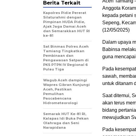
Aceh Tamiang –
Berita Terkait
Anggota Koram
Kapolres Pidie Pererat
kepada petani 
Silaturahmi dengan
Pimpinan HUDA Pidie,
Sepeng, Kecam
Ajak Jaga Damai Aceh
(12/05/2025)
dan Semarakkan HUT RI
ke-81
Dalam upaya me
Sat Binmas Polres Aceh
Babinsa melaku
Tamiang Tingkatkan
Pembinaan dan
guna mencapai
Pengawasan Satpam di
PKS PTPN IV Regional 6
Pada kesempata
Pulau Tiga
sawah, membant
Wagub Aceh dampingi
untuk ditanam d
Wapres Gibran Kunjungi
Aceh, Pastikan
Pemulihan
Saat ditemui, 
Pascabencana
akan terus memb
Hidrometeorologi
bidang pertania
Semarak HUT Ke-81 RI,
mewujudkan Sw
Kalapas Idi Buka Pekan
Olahraga dan Seni
Narapidana
Pada kesempata