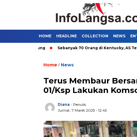
HOME
HEADLINE
COLLECTION
NEWS
EN
mum di Bandung
Sebanyak 70 Orang di Kentucky, AS Tewas usa
Home
News
/
Terus Membaur Bersam
01/Ksp Lakukan Koms
Diana
- Penulis
Jumat, 7 Maret 2025 - 12:45