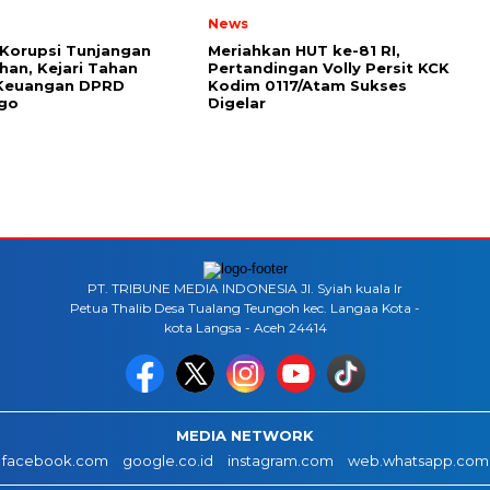
News
Korupsi Tunjangan
Meriahkan HUT ke-81 RI,
an, Kejari Tahan
Pertandingan Volly Persit KCK
Keuangan DPRD
Kodim 0117/Atam Sukses
go
Digelar
PT. TRIBUNE MEDIA INDONESIA Jl. Syiah kuala lr
Petua Thalib Desa Tualang Teungoh kec. Langaa Kota -
kota Langsa - Aceh 24414
MEDIA NETWORK
facebook.com
google.co.id
instagram.com
web.whatsapp.com