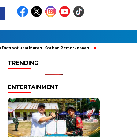
pot usai Marahi Korban Pemerkosaan
Kemendag Cabut Larang
TRENDING
ENTERTAINMENT