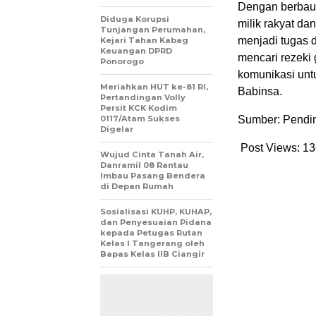
Dengan berbau
Diduga Korupsi
milik rakyat da
Tunjangan Perumahan,
menjadi tugas 
Kejari Tahan Kabag
Keuangan DPRD
mencari rezeki
Ponorogo
komunikasi unt
Meriahkan HUT ke-81 RI,
Babinsa.
Pertandingan Volly
Persit KCK Kodim
0117/Atam Sukses
Sumber: Pend
Digelar
Post Views:
13
Wujud Cinta Tanah Air,
Danramil 08 Rantau
Imbau Pasang Bendera
di Depan Rumah
Sosialisasi KUHP, KUHAP,
dan Penyesuaian Pidana
kepada Petugas Rutan
Kelas I Tangerang oleh
Bapas Kelas IIB Ciangir