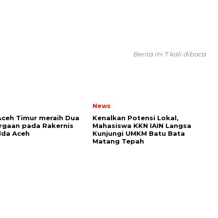
Berita ini 7 kali dibaca
News
Aceh Timur meraih Dua
Kenalkan Potensi Lokal,
rgaan pada Rakernis
Mahasiswa KKN IAIN Langsa
lda Aceh
Kunjungi UMKM Batu Bata
Matang Tepah