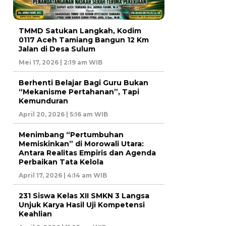
TMMD Satukan Langkah, Kodim
0117 Aceh Tamiang Bangun 12 Km
Jalan di Desa Sulum
Mei 17, 2026 | 2:19 am WIB
Berhenti Belajar Bagi Guru Bukan
“Mekanisme Pertahanan”, Tapi
Kemunduran
April 20, 2026 | 5:16 am WIB
Menimbang “Pertumbuhan
Memiskinkan” di Morowali Utara:
Antara Realitas Empiris dan Agenda
Perbaikan Tata Kelola
April 17, 2026 | 4:14 am WIB
231 Siswa Kelas XII SMKN 3 Langsa
Unjuk Karya Hasil Uji Kompetensi
Keahlian