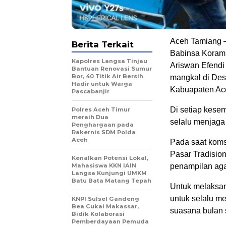
Aceh Tamiang 
Berita Terkait
Babinsa Koram
Kapolres Langsa Tinjau
Ariswan Efend
Bantuan Renovasi Sumur
Bor, 40 Titik Air Bersih
mangkal di Des
Hadir untuk Warga
Kabuapaten Ace
Pascabanjir
Di setiap kese
Polres Aceh Timur
meraih Dua
selalu menjaga
Penghargaan pada
Rakernis SDM Polda
Aceh
Pada saat koms
Pasar Tradisio
Kenalkan Potensi Lokal,
Mahasiswa KKN IAIN
penampilan agar
Langsa Kunjungi UMKM
Batu Bata Matang Tepah
Untuk melaksan
untuk selalu m
KNPI Sulsel Gandeng
Bea Cukai Makassar,
suasana bulan 
Bidik Kolaborasi
Pemberdayaan Pemuda