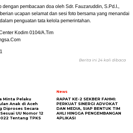
up dengan pembacaan doa oleh Sdr. Fauzaruddin, S.Pd.I.,
mberian ucapan selamat dan sesi foto bersama yang menandai
dalam penguatan tata kelola pemerintahan.
Center Kodim 0104/A.Tim
angsa.Com
1
Berita ini 24 kali dibaca
News
a Minta Pelaku
RAPAT KE-2 SEKBER FAHMI:
lan Anak di Aceh
PERKUAT SINERGI ADVOKAT
 Diproses Secara
DAN MEDIA, SIAP BENTUK TIM
Sesuai UU Nomor 12
AHLI HINGGA PENGEMBANGAN
2022 Tentang TPKS
APLIKASI