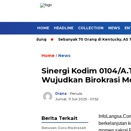
HOME
HEADLINE
COLLECTION
NEWS
EN
an Umum di Bandung
Sebanyak 70 Orang di Kentucky, AS Tewas
Home
News
/
Sinergi Kodim 0104/A
Wujudkan Birokrasi M
Diana
- Penulis
Jumat, 11 Juli 2025 - 01:52
InfoLangsa.Com
Berita Terkait
berkelanjutan 
Ratusan Guru Madrasah
momen sakral P