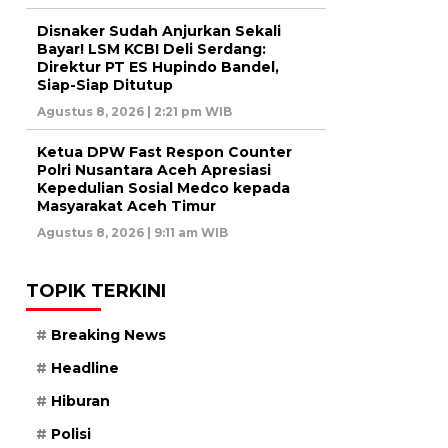
Disnaker Sudah Anjurkan Sekali
Bayar! LSM KCBI Deli Serdang:
Direktur PT ES Hupindo Bandel,
Siap-Siap Ditutup
Agustus 8, 2026 | 2:21 pm WIB
Ketua DPW Fast Respon Counter
Polri Nusantara Aceh Apresiasi
Kepedulian Sosial Medco kepada
Masyarakat Aceh Timur
Agustus 8, 2026 | 9:11 am WIB
TOPIK TERKINI
Breaking News
Headline
Hiburan
Polisi