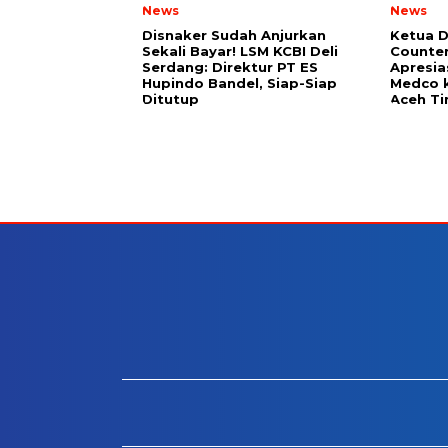
News
News
Disnaker Sudah Anjurkan
Ketua 
Sekali Bayar! LSM KCBI Deli
Counter
Serdang: Direktur PT ES
Apresia
Hupindo Bandel, Siap-Siap
Medco 
Ditutup
Aceh T