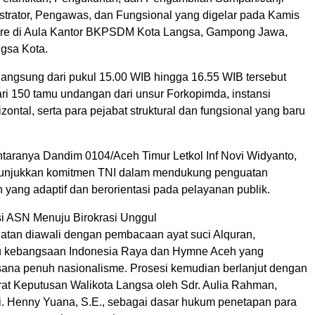
strator, Pengawas, dan Fungsional yang digelar pada Kamis
ore di Aula Kantor BKPSDM Kota Langsa, Gampong Jawa,
gsa Kota.
langsung dari pukul 15.00 WIB hingga 16.55 WIB tersebut
dari 150 tamu undangan dari unsur Forkopimda, instansi
izontal, serta para pejabat struktural dan fungsional yang baru
antaranya Dandim 0104/Aceh Timur Letkol Inf Novi Widyanto,
nunjukkan komitmen TNI dalam mendukung penguatan
h yang adaptif dan berorientasi pada pelayanan publik.
i ASN Menuju Birokrasi Unggul
atan diawali dengan pembacaan ayat suci Alquran,
gu kebangsaan Indonesia Raya dan Hymne Aceh yang
sana penuh nasionalisme. Prosesi kemudian berlanjut dengan
t Keputusan Walikota Langsa oleh Sdr. Aulia Rahman,
i. Henny Yuana, S.E., sebagai dasar hukum penetapan para