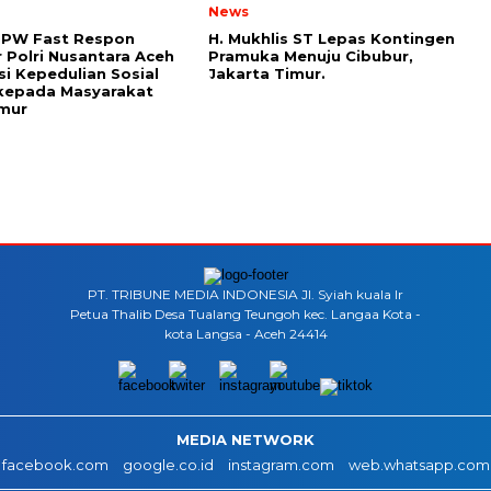
News
DPW Fast Respon
H. Mukhlis ST Lepas Kontingen
 Polri Nusantara Aceh
Pramuka Menuju Cibubur,
si Kepedulian Sosial
Jakarta Timur.
kepada Masyarakat
imur
PT. TRIBUNE MEDIA INDONESIA Jl. Syiah kuala lr
Petua Thalib Desa Tualang Teungoh kec. Langaa Kota -
kota Langsa - Aceh 24414
MEDIA NETWORK
facebook.com
google.co.id
instagram.com
web.whatsapp.com