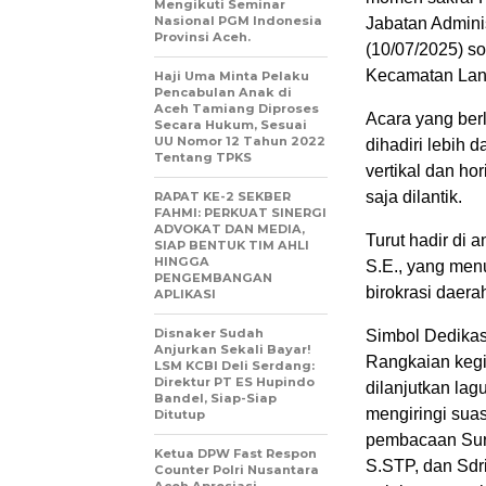
Mengikuti Seminar
Nasional PGM Indonesia
Jabatan Admini
Provinsi Aceh.
(10/07/2025) s
Kecamatan Lan
Haji Uma Minta Pelaku
Pencabulan Anak di
Aceh Tamiang Diproses
Acara yang ber
Secara Hukum, Sesuai
UU Nomor 12 Tahun 2022
dihadiri lebih 
Tentang TPKS
vertikal dan hor
saja dilantik.
RAPAT KE-2 SEKBER
FAHMI: PERKUAT SINERGI
ADVOKAT DAN MEDIA,
Turut hadir di 
SIAP BENTUK TIM AHLI
HINGGA
S.E., yang me
PENGEMBANGAN
birokrasi daera
APLIKASI
Disnaker Sudah
Simbol Dedikas
Anjurkan Sekali Bayar!
Rangkaian kegi
LSM KCBI Deli Serdang:
Direktur PT ES Hupindo
dilanjutkan la
Bandel, Siap-Siap
mengiringi sua
Ditutup
pembacaan Sura
Ketua DPW Fast Respon
S.STP, dan Sdr
Counter Polri Nusantara