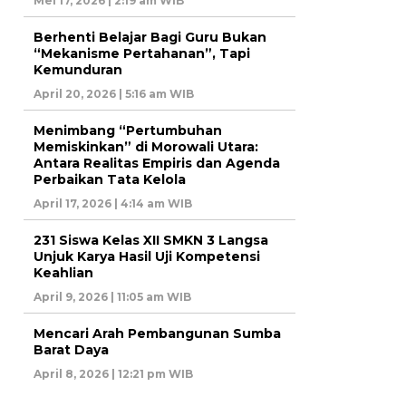
Mei 17, 2026 | 2:19 am WIB
Berhenti Belajar Bagi Guru Bukan
“Mekanisme Pertahanan”, Tapi
Kemunduran
April 20, 2026 | 5:16 am WIB
Menimbang “Pertumbuhan
Memiskinkan” di Morowali Utara:
Antara Realitas Empiris dan Agenda
Perbaikan Tata Kelola
April 17, 2026 | 4:14 am WIB
231 Siswa Kelas XII SMKN 3 Langsa
Unjuk Karya Hasil Uji Kompetensi
Keahlian
April 9, 2026 | 11:05 am WIB
Mencari Arah Pembangunan Sumba
Barat Daya
April 8, 2026 | 12:21 pm WIB