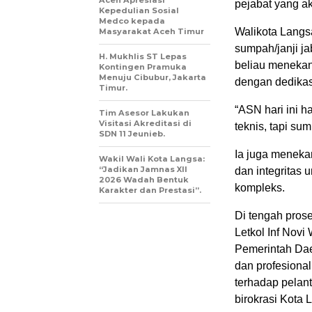
Aceh Apresiasi
pejabat yang a
Kepedulian Sosial
Medco kepada
Walikota Langs
Masyarakat Aceh Timur
sumpah/janji j
H. Mukhlis ST Lepas
beliau menekan
Kontingen Pramuka
Menuju Cibubur, Jakarta
dengan dedikasi
Timur.
“ASN hari ini 
Tim Asesor Lakukan
Visitasi Akreditasi di
teknis, tapi sum
SDN 11 Jeunieb.
Ia juga menekan
Wakil Wali Kota Langsa:
“Jadikan Jamnas XII
dan integritas
2026 Wadah Bentuk
kompleks.
Karakter dan Prestasi”.
Di tengah pros
Letkol Inf Novi
Pemerintah Dae
dan profesiona
terhadap pelant
birokrasi Kota 