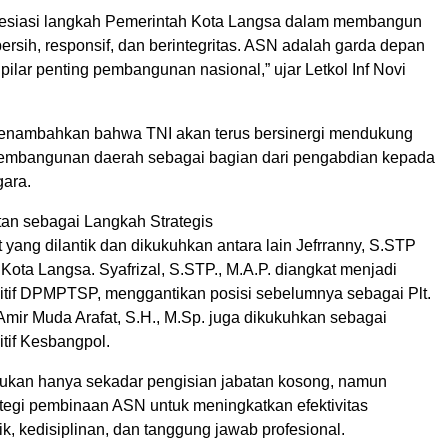
esiasi langkah Pemerintah Kota Langsa dalam membangun
bersih, responsif, dan berintegritas. ASN adalah garda depan
ilar penting pembangunan nasional,” ujar Letkol Inf Novi
enambahkan bahwa TNI akan terus bersinergi mendukung
 pembangunan daerah sebagai bagian dari pengabdian kepada
ara.
an sebagai Langkah Strategis
yang dilantik dan dikukuhkan antara lain Jefrranny, S.STP
ota Langsa. Syafrizal, S.STP., M.A.P. diangkat menjadi
initif DPMPTSP, menggantikan posisi sebelumnya sebagai Plt.
Amir Muda Arafat, S.H., M.Sp. juga dikukuhkan sebagai
itif Kesbangpol.
 bukan hanya sekadar pengisian jabatan kosong, namun
ategi pembinaan ASN untuk meningkatkan efektivitas
k, kedisiplinan, dan tanggung jawab profesional.