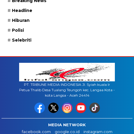
Breaking News
Headline
Hiburan
Polisi
Selebriti
PT. TRIBUNE MEDIA INDONESIA Jl. Syiah kuala lr
Petua Thalib Desa Tualang Teungoh kec. Langaa Kota -
kota Langsa - Aceh 24414
MEDIA NETWORK
facebook.com
google.co.id
instagram.com