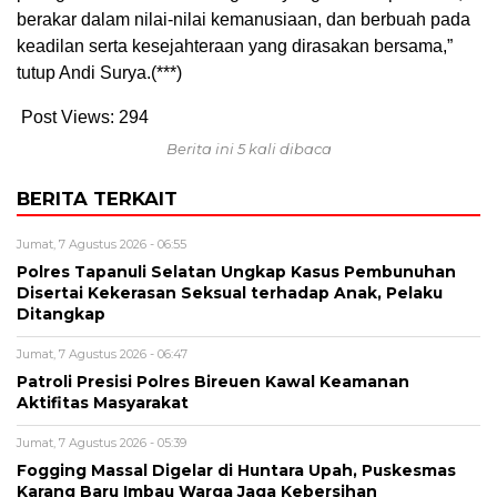
berakar dalam nilai-nilai kemanusiaan, dan berbuah pada
keadilan serta kesejahteraan yang dirasakan bersama,”
tutup Andi Surya.(***)
Post Views:
294
Berita ini 5 kali dibaca
BERITA TERKAIT
Jumat, 7 Agustus 2026 - 06:55
Polres Tapanuli Selatan Ungkap Kasus Pembunuhan
Disertai Kekerasan Seksual terhadap Anak, Pelaku
Ditangkap
Jumat, 7 Agustus 2026 - 06:47
Patroli Presisi Polres Bireuen Kawal Keamanan
Aktifitas Masyarakat
Jumat, 7 Agustus 2026 - 05:39
Fogging Massal Digelar di Huntara Upah, Puskesmas
Karang Baru Imbau Warga Jaga Kebersihan