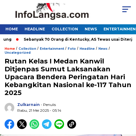
HOME
HEADLINE
COLLECTION
NEWS
ENTERTAINMEN
g
Sebanyak 70 Orang di Kentucky, AS Tewas usai Diterjang T
/
/
/
/
/
/
Home
Collection
Entertainment
Foto
Headline
News
Uncategorized
Rutan Kelas I Medan Kanwil
Ditjenpas Sumut Laksanakan
Upacara Bendera Peringatan Hari
Kebangkitan Nasional ke-117 Tahun
2025
Zulkarnain
- Penulis
Rabu, 21 Mei 2025 - 05:14