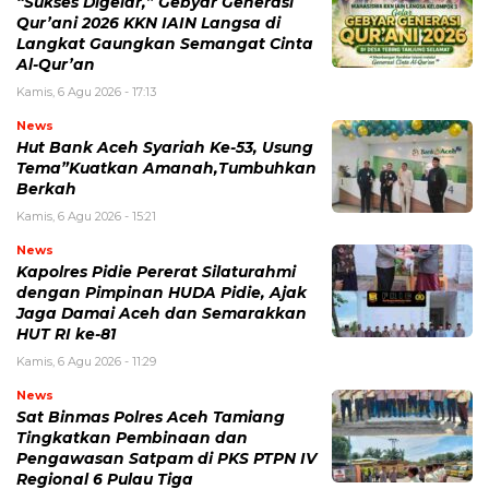
“Sukses Digelar,” Gebyar Generasi
Qur’ani 2026 KKN IAIN Langsa di
Langkat Gaungkan Semangat Cinta
Al-Qur’an
Kamis, 6 Agu 2026 - 17:13
News
Hut Bank Aceh Syariah Ke-53, Usung
Tema”Kuatkan Amanah,Tumbuhkan
Berkah
Kamis, 6 Agu 2026 - 15:21
News
Kapolres Pidie Pererat Silaturahmi
dengan Pimpinan HUDA Pidie, Ajak
Jaga Damai Aceh dan Semarakkan
HUT RI ke-81
Kamis, 6 Agu 2026 - 11:29
News
Sat Binmas Polres Aceh Tamiang
Tingkatkan Pembinaan dan
Pengawasan Satpam di PKS PTPN IV
Regional 6 Pulau Tiga