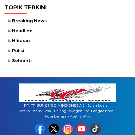
TOPIK TERKINI
Breaking News
Headline
Hiburan
Polisi
Selebriti
PT. TRIBUNE MEDIA INDONESIA Jl. Syiah kuala lr
Petua Thalib Desa Tualang Teungoh kec. Langaa Kota -
kota Langsa - Aceh 24414