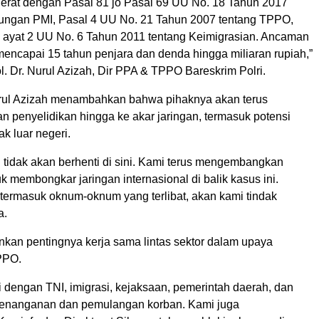
ijerat dengan Pasal 81 jo Pasal 69 UU No. 18 Tahun 2017
dungan PMI, Pasal 4 UU No. 21 Tahun 2007 tentang TPPO,
0 ayat 2 UU No. 6 Tahun 2011 tentang Keimigrasian. Ancaman
encapai 15 tahun penjara dan denda hingga miliaran rupiah,”
ol. Dr. Nurul Azizah, Dir PPA & TPPO Bareskrim Polri.
urul Azizah menambahkan bahwa pihaknya akan terus
penyelidikan hingga ke akar jaringan, termasuk potensi
ak luar negeri.
 tidak akan berhenti di sini. Kami terus mengembangkan
k membongkar jaringan internasional di balik kasus ini.
termasuk oknum-oknum yang terlibat, akan kami tindak
a.
nkan pentingnya kerja sama lintas sektor dalam upaya
PPO.
gi dengan TNI, imigrasi, kejaksaan, pemerintah daerah, dan
enanganan dan pemulangan korban. Kami juga