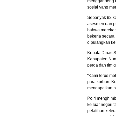
menggandeng Ko
sosial yang men
Sebanyak 82 ko
asesmen dan pe
bahwa mereka y
bekerja secara
dipulangkan ke
Kepala Dinas 
Kabupaten Nunu
perda dan tim 
“Kami terus me
para korban. K
mendapatkan ba
Polri menghimb
ke luar negeri 
pelatihan keter