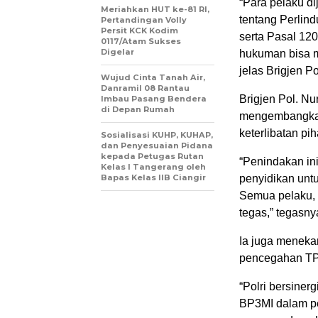
“Para pelaku d
Meriahkan HUT ke-81 RI,
tentang Perlin
Pertandingan Volly
Persit KCK Kodim
serta Pasal 12
0117/Atam Sukses
Digelar
hukuman bisa m
jelas Brigjen P
Wujud Cinta Tanah Air,
Danramil 08 Rantau
Brigjen Pol. N
Imbau Pasang Bendera
di Depan Rumah
mengembangkan 
keterlibatan pih
Sosialisasi KUHP, KUHAP,
dan Penyesuaian Pidana
kepada Petugas Rutan
“Penindakan ini
Kelas I Tangerang oleh
Bapas Kelas IIB Ciangir
penyidikan untu
Semua pelaku, 
tegas,” tegasny
Ia juga meneka
pencegahan T
“Polri bersiner
BP3MI dalam p