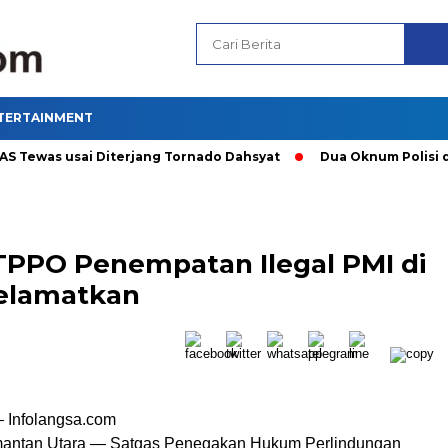
TERTAINMENT
ewas usai Diterjang Tornado Dahsyat
Dua Oknum Polisi di Ri
 TPPO Penempatan Ilegal PMI di
selamatkan
 Infolangsa.com
mantan Utara — Satgas Penegakan Hukum Perlindungan