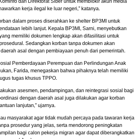
minfo dan Direktorat Siber untuk memblokir akun media
awarkan kerja ilegal ke luar negeri,” katanya.
rban dalam proses diserahkan ke shelter BP3MI untuk
ndataan lebih lanjut. Kepala BP3MI, Sarni, menyebutkan
ang memiliki dokumen lengkap akan difasilitasi untuk
 prosedural. Sedangkan korban tanpa dokumen akan
 daerah asal dengan pembiayaan penuh dari pemerintah.
Sosial Pemberdayaan Perempuan dan Perlindungan Anak
kan, Farida, menegaskan bahwa pihaknya telah memiliki
gugus tugas khusus TPPO.
lakukan asesmen, pendampingan, dan reintegrasi sosial bagi
oordinasi dengan daerah asal juga dilakukan agar korban
ntuan lanjutan,” ujarnya.
au masyarakat agar tidak mudah percaya pada tawaran kerja
tanpa prosedur yang jelas, serta mendorong peningkatan
ampilan bagi calon pekerja migran agar dapat diberangkatkan