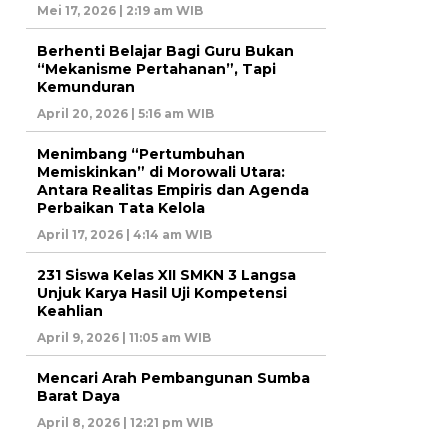
Mei 17, 2026 | 2:19 am WIB
Berhenti Belajar Bagi Guru Bukan
“Mekanisme Pertahanan”, Tapi
Kemunduran
April 20, 2026 | 5:16 am WIB
Menimbang “Pertumbuhan
Memiskinkan” di Morowali Utara:
Antara Realitas Empiris dan Agenda
Perbaikan Tata Kelola
April 17, 2026 | 4:14 am WIB
231 Siswa Kelas XII SMKN 3 Langsa
Unjuk Karya Hasil Uji Kompetensi
Keahlian
April 9, 2026 | 11:05 am WIB
Mencari Arah Pembangunan Sumba
Barat Daya
April 8, 2026 | 12:21 pm WIB