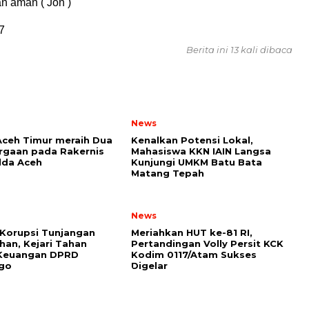
n aman ( Jon )
7
Berita ini 13 kali dibaca
News
Aceh Timur meraih Dua
Kenalkan Potensi Lokal,
rgaan pada Rakernis
Mahasiswa KKN IAIN Langsa
lda Aceh
Kunjungi UMKM Batu Bata
Matang Tepah
News
Korupsi Tunjangan
Meriahkan HUT ke-81 RI,
an, Kejari Tahan
Pertandingan Volly Persit KCK
Keuangan DPRD
Kodim 0117/Atam Sukses
go
Digelar