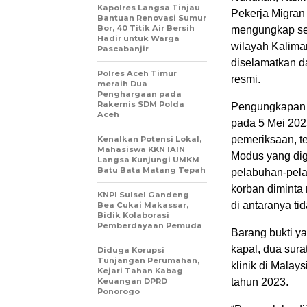
Kapolres Langsa Tinjau
Pekerja Migran 
Bantuan Renovasi Sumur
Bor, 40 Titik Air Bersih
mengungkap sem
Hadir untuk Warga
wilayah Kalima
Pascabanjir
diselamatkan da
Polres Aceh Timur
resmi.
meraih Dua
Penghargaan pada
Rakernis SDM Polda
Pengungkapan k
Aceh
pada 5 Mei 202
pemeriksaan, t
Kenalkan Potensi Lokal,
Mahasiswa KKN IAIN
Modus yang dig
Langsa Kunjungi UMKM
Batu Bata Matang Tepah
pelabuhan-pela
korban diminta
KNPI Sulsel Gandeng
di antaranya ti
Bea Cukai Makassar,
Bidik Kolaborasi
Pemberdayaan Pemuda
Barang bukti ya
kapal, dua sura
Diduga Korupsi
Tunjangan Perumahan,
klinik di Malay
Kejari Tahan Kabag
Keuangan DPRD
tahun 2023.
Ponorogo