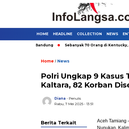
HOME
HEADLINE
COLLECTION
NEWS
EN
gkutan Umum di Bandung
Sebanyak 70 Orang di Kentucky, AS T
Home
News
/
Polri Ungkap 9 Kasus
Kaltara, 82 Korban Di
Diana
- Penulis
Rabu, 7 Mei 2025 - 13:51
Aceh Tamiang –
Berita Terkait
Nunukan, Kali