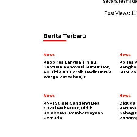
secara resmi da
Post Views:
11
Berita Terbaru
News
News
Kapolres Langsa Tinjau
Polres 
Bantuan Renovasi Sumur Bor,
Pengha
40 Titik Air Bersih Hadir untuk
SDM Po
Warga Pascabanjir
News
News
KNPI Sulsel Gandeng Bea
Diduga 
Cukai Makassar, Bidik
Perumah
Kolaborasi Pemberdayaan
Kabag 
Pemuda
Ponoro