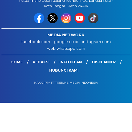
Petua Thalib Desa Tualang Teungoh kec. Langaa Kota -
kota Langsa - Aceh 24414
MEDIA NETWORK
facebook.com
google.co.id
instagram.com
web.whatsapp.com
HOME
REDAKSI
INFO IKLAN
DISCLAIMER
HUBUNGI KAMI
HAK CIPTA PT TRIBUNE MEDIA INDONESIA