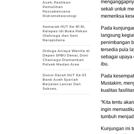
menganggapnya 
Aceh, Pastikan
Pemulihan
sekali untuk m
Pascabencana
memeriksa keseh
Hidrometeorologi
Semarak HUT Ke-81 RI,
Pada kunjungan
Kalapas Idi Buka Pekan
langsung kegia
Olahraga dan Seni
Narapidana
penimbangan ber
tersedia pula 
Diduga Aniaya Wanita di
Depan SPBU Denai, Doni
sebagai upaya d
Chaniago Diamankan
ibu.
Polsek Medan Area
Donor Darah HUT Ke-53
Pada kesempat
Bank Aceh Syariah
Mustakim, men
Berjalan Lancar Dan
Sukses.
kualitas fasili
“Kita tentu ak
ingin memastik
tumbuh menjadi
Kunjungan ini 