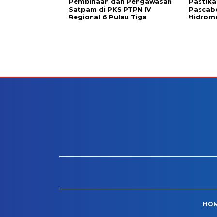
Pembinaan dan Pengawasan
Pastika
Satpam di PKS PTPN IV
Pascab
Regional 6 Pulau Tiga
Hidrom
HO