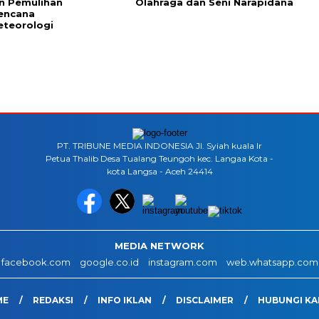
n Pemulihan
Olahraga dan Seni Narapidana
encana
eteorologi
PT. TRIBUNE MEDIA INDONESIA Jl. Syiah kuala lr
Petua Thalib Desa Tualang Teungoh kec. Langaa Kota -
kota Langsa - Aceh 24414
MEDIA NETWORK
facebook.com
google.co.id
instagram.com
web.whatsapp.com
ME
REDAKSI
INFO IKLAN
DISCLAIMER
HUBUNGI KA