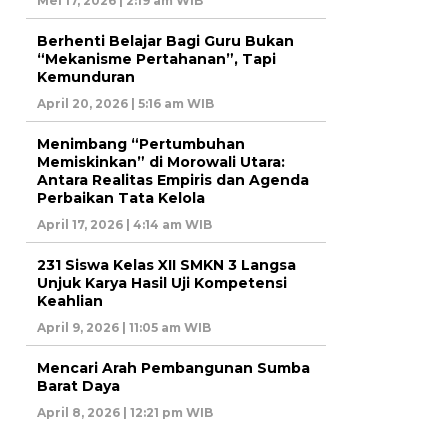
Mei 17, 2026 | 2:19 am WIB
Berhenti Belajar Bagi Guru Bukan
“Mekanisme Pertahanan”, Tapi
Kemunduran
April 20, 2026 | 5:16 am WIB
Menimbang “Pertumbuhan
Memiskinkan” di Morowali Utara:
Antara Realitas Empiris dan Agenda
Perbaikan Tata Kelola
April 17, 2026 | 4:14 am WIB
231 Siswa Kelas XII SMKN 3 Langsa
Unjuk Karya Hasil Uji Kompetensi
Keahlian
April 9, 2026 | 11:05 am WIB
Mencari Arah Pembangunan Sumba
Barat Daya
April 8, 2026 | 12:21 pm WIB