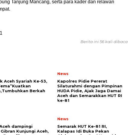
ung Tanjung Mancang, serta para kader dan relawan
mpat.
1
Berita ini 56 kali dibaca
News
k Aceh Syariah Ke-53,
Kapolres Pidie Pererat
Tema”Kuatkan
Silaturahmi dengan Pimpinan
,Tumbuhkan Berkah
HUDA Pidie, Ajak Jaga Damai
Aceh dan Semarakkan HUT RI
ke-81
News
Aceh dampingi
Semarak HUT Ke-81 RI,
Gibran Kunjungi Aceh,
Kalapas Idi Buka Pekan