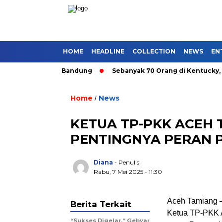
HOME
HEADLINE
COLLECTION
NEWS
EN
gkutan Umum di Bandung
Sebanyak 70 Orang di Kentucky, AS T
Home
News
/
KETUA TP-PKK ACEH
PENTINGNYA PERAN 
Diana
- Penulis
Rabu, 7 Mei 2025 - 11:30
Aceh Tamiang 
Berita Terkait
Ketua TP-PKK 
“Sukses Digelar,” Gebyar