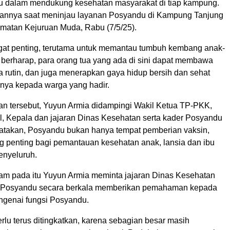
 dalam mendukung kesehatan masyarakat di tiap kampung.
tkannya saat meninjau layanan Posyandu di Kampung Tanjung
atan Kejuruan Muda, Rabu (7/5/25).
at penting, terutama untuk memantau tumbuh kembang anak-
a berharap, para orang tua yang ada di sini dapat membawa
a rutin, dan juga menerapkan gaya hidup bersih dan sehat
aknya kepada warga yang hadir.
n tersebut, Yuyun Armia didampingi Wakil Ketua TP-PKK,
il, Kepala dan jajaran Dinas Kesehatan serta kader Posyandu
takan, Posyandu bukan hanya tempat pemberian vaksin,
ng penting bagi pemantauan kesehatan anak, lansia dan ibu
enyeluruh.
am pada itu Yuyun Armia meminta jajaran Dinas Kesehatan
r Posyandu secara berkala memberikan pemahaman kepada
genai fungsi Posyandu.
perlu terus ditingkatkan, karena sebagian besar masih