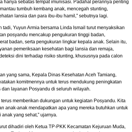
hanya sebatas tempat imunisasi. Padahal perannya penting
emantau tumbuh kembang anak, mencegah stunting,
atan lansia dan para ibu-ibu hamil,” sebutnya lagi.
 tadi, Yuyun Armia bersama Linda Ismail turut menyaksikan
tan posyandu mencakup pengukuran tinggi badan,
at badan, serta pengukuran lingkar kepala anak. Selain itu,
layanan pemeriksaan kesehatan bagi lansia dan remaja,
eteksi dini terhadap risiko stunting, khususnya pada calon
an yang sama, Kepala Dinas Kesehatan Aceh Tamiang,
yatakan komitmennya untuk terus mendukung peningkatan
tas dan layanan Posyandu di seluruh wilayah.
an terus memberikan dukungan untuk kegiatan Posyandu. Kita
an anak-anak mendapatkan apa yang mereka butuhkan untuk
 anak yang sehat,” ujarnya.
turut dihadiri oleh Ketua TP-PKK Kecamatan Kejuruan Muda,