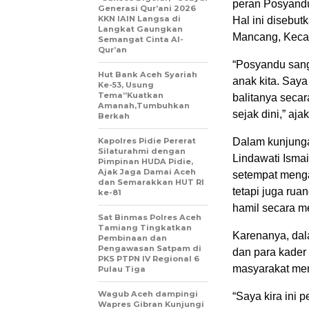
peran Posyandu
Generasi Qur’ani 2026
KKN IAIN Langsa di
Hal ini disebu
Langkat Gaungkan
Mancang, Kecam
Semangat Cinta Al-
Qur’an
“Posyandu sang
Hut Bank Aceh Syariah
anak kita. Say
Ke-53, Usung
Tema”Kuatkan
balitanya secar
Amanah,Tumbuhkan
sejak dini,” aj
Berkah
Kapolres Pidie Pererat
Dalam kunjunga
Silaturahmi dengan
Lindawati Isma
Pimpinan HUDA Pidie,
Ajak Jaga Damai Aceh
setempat menga
dan Semarakkan HUT RI
tetapi juga rua
ke-81
hamil secara m
Sat Binmas Polres Aceh
Tamiang Tingkatkan
Karenanya, dal
Pembinaan dan
Pengawasan Satpam di
dan para kade
PKS PTPN IV Regional 6
masyarakat men
Pulau Tiga
Wagub Aceh dampingi
“Saya kira ini 
Wapres Gibran Kunjungi