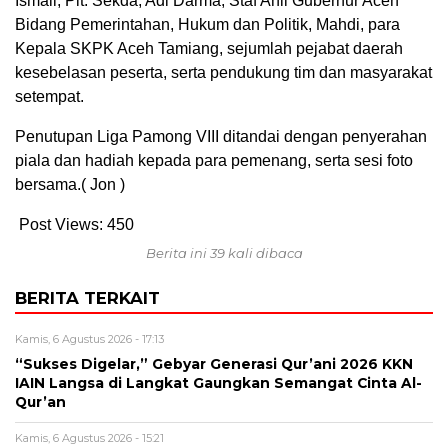
Ismail, Plt. Sekda, Adi Darma, Staf Ahli Gubernur Aceh
Bidang Pemerintahan, Hukum dan Politik, Mahdi, para
Kepala SKPK Aceh Tamiang, sejumlah pejabat daerah
kesebelasan peserta, serta pendukung tim dan masyarakat
setempat.
Penutupan Liga Pamong VIII ditandai dengan penyerahan
piala dan hadiah kepada para pemenang, serta sesi foto
bersama.( Jon )
Post Views:
450
Berita ini 39 kali dibaca
BERITA TERKAIT
Kamis, 6 Agustus 2026 - 17:13
“Sukses Digelar,” Gebyar Generasi Qur’ani 2026 KKN
IAIN Langsa di Langkat Gaungkan Semangat Cinta Al-
Qur’an
Kamis, 6 Agustus 2026 - 15:21