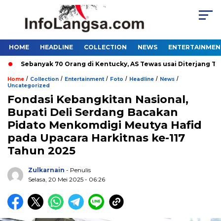
HOME
HEADLINE
COLLECTION
NEWS
ENTERTAINMEN
Sebanyak 70 Orang di Kentucky, AS Tewas usai Diterjang Tornad
/
/
/
/
/
/
Home
Collection
Entertainment
Foto
Headline
News
Uncategorized
Fondasi Kebangkitan Nasional,
Bupati Deli Serdang Bacakan
Pidato Menkomdigi Meutya Hafid
pada Upacara Harkitnas ke-117
Tahun 2025
Zulkarnain
- Penulis
Selasa, 20 Mei 2025 - 06:26