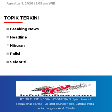
Agustus 9, 2026 | 5:05 am WIB
TOPIK TERKINI
Breaking News
Headline
Hiburan
Polisi
Selebriti
PT. TRIBUNE MEDIA INDONESIA Jl. Syiah kuala lr
Petua Thalib Desa Tualang Teungoh kec. Langaa Kota -
kota Langsa - Aceh 24414