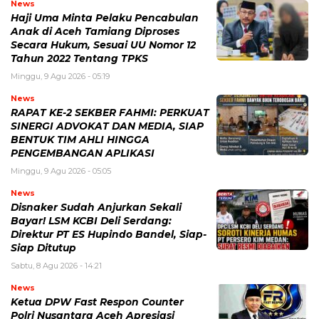
News
Haji Uma Minta Pelaku Pencabulan
Anak di Aceh Tamiang Diproses
Secara Hukum, Sesuai UU Nomor 12
Tahun 2022 Tentang TPKS
Minggu, 9 Agu 2026 - 05:19
News
RAPAT KE-2 SEKBER FAHMI: PERKUAT
SINERGI ADVOKAT DAN MEDIA, SIAP
BENTUK TIM AHLI HINGGA
PENGEMBANGAN APLIKASI
Minggu, 9 Agu 2026 - 05:05
News
Disnaker Sudah Anjurkan Sekali
Bayar! LSM KCBI Deli Serdang:
Direktur PT ES Hupindo Bandel, Siap-
Siap Ditutup
Sabtu, 8 Agu 2026 - 14:21
News
Ketua DPW Fast Respon Counter
Polri Nusantara Aceh Apresiasi