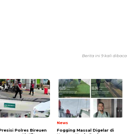
Berita ini 9 kali dibaca
News
Presisi Polres Bireuen
Fogging Massal Digelar di