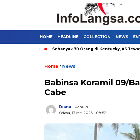
HOME
HEADLINE
COLLECTION
NEWS
EN
di Bandung
Sebanyak 70 Orang di Kentucky, AS Tewas usai Di
Home
News
/
Babinsa Koramil 09/B
Cabe
Diana
- Penulis
Selasa, 13 Mei 2025 - 08:52