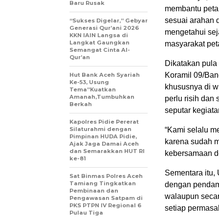
Baru Rusak
membantu petan
sesuai arahan 
“Sukses Digelar,” Gebyar
Generasi Qur’ani 2026
mengetahui sej
KKN IAIN Langsa di
Langkat Gaungkan
masyarakat pet
Semangat Cinta Al-
Qur’an
Dikatakan pula
Koramil 09/Ban
Hut Bank Aceh Syariah
Ke-53, Usung
khususnya di w
Tema”Kuatkan
Amanah,Tumbuhkan
perlu risih dan
Berkah
seputar kegiata
Kapolres Pidie Pererat
Silaturahmi dengan
“Kami selalu me
Pimpinan HUDA Pidie,
karena sudah m
Ajak Jaga Damai Aceh
dan Semarakkan HUT RI
kebersamaan d
ke-81
Sementara itu,
Sat Binmas Polres Aceh
Tamiang Tingkatkan
dengan pendamp
Pembinaan dan
walaupun secar
Pengawasan Satpam di
PKS PTPN IV Regional 6
setiap permasa
Pulau Tiga