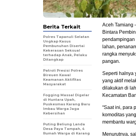
Aceh Tamiang 
Berita Terkait
Bintara Pembin
Polres Tapanuli Selatan
pendampingan k
Ungkap Kasus
Pembunuhan Disertai
lahan, penanam
Kekerasan Seksual
rangka menyuks
terhadap Anak, Pelaku
Ditangkap
pangan.
Patroli Presisi Polres
Seperti halnya
Bireuen Kawal
Keamanan Aktifitas
yang aktif mel
Masyarakat
dilakukan di l
Kecamatan Ban
Fogging Massal Digelar
di Huntara Upah,
Puskesmas Karang Baru
“Saat ini, para
Imbau Warga Jaga
Kebersihan
komoditas yang
membantu warga
Puting Beliung Landa
Desa Paya Tampah, 4
Rumah Warga di Karang
Menurutnya, sa