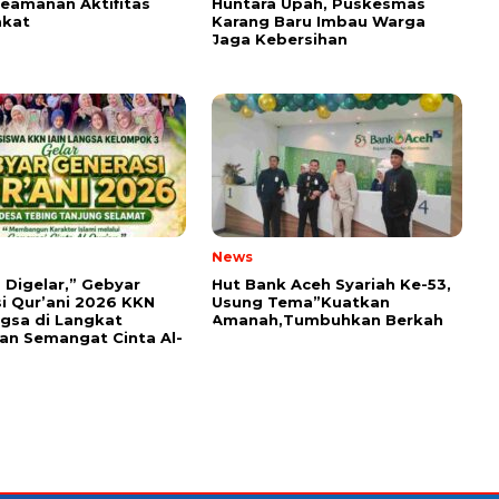
eamanan Aktifitas
Huntara Upah, Puskesmas
akat
Karang Baru Imbau Warga
Jaga Kebersihan
News
 Digelar,” Gebyar
Hut Bank Aceh Syariah Ke-53,
i Qur’ani 2026 KKN
Usung Tema”Kuatkan
ngsa di Langkat
Amanah,Tumbuhkan Berkah
n Semangat Cinta Al-