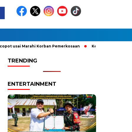
usai Marahi Korban Pemerkosaan
Kemendag Cabut Larangan P
TRENDING
ENTERTAINMENT