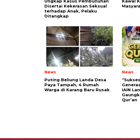
Ungkap Kasus Pembunuhan
Kawal K
Disertai Kekerasan Seksual
Masyar
terhadap Anak, Pelaku
Ditangkap
News
News
Puting Beliung Landa Desa
“Sukses
Paya Tampah, 4 Rumah
Generas
Warga di Karang Baru Rusak
IAIN La
Gaungka
Qur’an