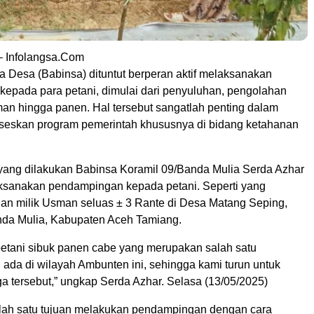
– Infolangsa.Com
a Desa (Babinsa) dituntut berperan aktif melaksanakan
epada para petani, dimulai dari penyuluhan, pengolahan
an hingga panen. Hal tersebut sangatlah penting dalam
eskan program pemerintah khususnya di bidang ketahanan
 yang dilakukan Babinsa Koramil 09/Banda Mulia Serda Azhar
aksanakan pendampingan kepada petani. Seperti yang
ahan milik Usman seluas ± 3 Rante di Desa Matang Seping,
da Mulia, Kabupaten Aceh Tamiang.
 petani sibuk panen cabe yang merupakan salah satu
 ada di wilayah Ambunten ini, sehingga kami turun untuk
 tersebut,” ungkap Serda Azhar. Selasa (13/05/2025)
lah satu tujuan melakukan pendampingan dengan cara