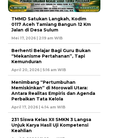
TMMD Satukan Langkah, Kodim
0117 Aceh Tamiang Bangun 12 Km
Jalan di Desa Sulum
Mei 17, 2026 | 2:19 am WIB
Berhenti Belajar Bagi Guru Bukan
“Mekanisme Pertahanan”, Tapi
Kemunduran
April 20, 2026 | 5:16 am WIB
Menimbang “Pertumbuhan
Memiskinkan” di Morowali Utara:
Antara Realitas Empiris dan Agenda
Perbaikan Tata Kelola
April 17, 2026 | 4:14 am WIB
231 Siswa Kelas XII SMKN 3 Langsa
Unjuk Karya Hasil Uji Kompetensi
Keahlian