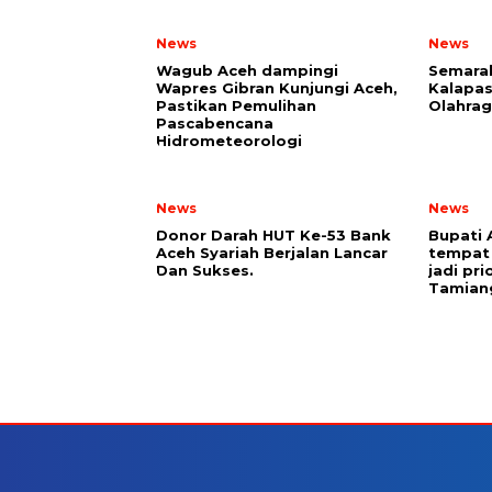
News
News
Wagub Aceh dampingi
Semarak
Wapres Gibran Kunjungi Aceh,
Kalapas
Pastikan Pemulihan
Olahrag
Pascabencana
Hidrometeorologi
News
News
Donor Darah HUT Ke-53 Bank
Bupati
Aceh Syariah Berjalan Lancar
tempat 
Dan Sukses.
jadi pr
Tamian