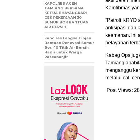
aktif dalam me
KAPOLRES ACEH
Kamtibmas yang
TAMIANG BERSAMA
KETUA BHAYANGKARI
CEK PEKERJAAN 30
“Patroli KRYD a
SUMUR BOR BANTUAN
AIR BERSIH
antisipasi dan 
keamanan. Ini 
Kapolres Langsa Tinjau
pelayanan terba
Bantuan Renovasi Sumur
Bor, 40 Titik Air Bersih
Hadir untuk Warga
Kabag Ops jug
Pascabanjir
Tamiang apabil
menganggu kema
melalui call ce
Post Views:
28