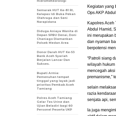
Hidrometeorologi
Kegiatan yang 
Semarak HUT Ke-81 RI,
Ops AKP Abdul
Kalapas Idi Buka Pekan
Olahraga dan Seni
Narapidana
Kapolres Aceh 
Abdul Hamid, S
Diduga Aniaya Wanita di
Depan SPBU Denai, Doni
ini merupakan 
Chaniago Diamankan
dan nyaman bag
Polsek Medan Area
berpotensi men
Donor Darah HUT Ke-53
Bank Aceh Syariah
“Patroli siang
Berjalan Lancar Dan
Sukses.
wilayah hukum 
mencegah aksi k
Bupati Armia:
premanisme,” t
Pemenuhan tempat
tinggal yang layak jadi
prioritas Pemkab Aceh
selain melaksan
Tamiang
razia kendaraa
Polres Aceh Tamiang
senjata api, se
Gelar Tes Urine dan
Ujian Beladiri bagi 60
Personel Peserta UKP
Ia juga mengim