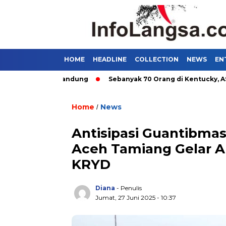
HOME
HEADLINE
COLLECTION
NEWS
EN
tan Umum di Bandung
Sebanyak 70 Orang di Kentucky, AS Tewa
Home
News
/
Antisipasi Guantibmas
Aceh Tamiang Gelar Ap
KRYD
Diana
- Penulis
Jumat, 27 Juni 2025 - 10:37