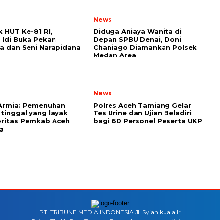
News
 HUT Ke-81 RI,
Diduga Aniaya Wanita di
 Idi Buka Pekan
Depan SPBU Denai, Doni
a dan Seni Narapidana
Chaniago Diamankan Polsek
Medan Area
News
 Armia: Pemenuhan
Polres Aceh Tamiang Gelar
tinggal yang layak
Tes Urine dan Ujian Beladiri
ioritas Pemkab Aceh
bagi 60 Personel Peserta UKP
g
PT. TRIBUNE MEDIA INDONESIA Jl. Syiah kuala lr