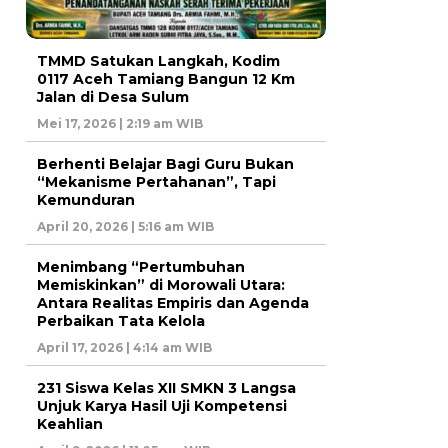
TMMD Satukan Langkah, Kodim
0117 Aceh Tamiang Bangun 12 Km
Jalan di Desa Sulum
Mei 17, 2026 | 2:19 am WIB
Berhenti Belajar Bagi Guru Bukan
“Mekanisme Pertahanan”, Tapi
Kemunduran
April 20, 2026 | 5:16 am WIB
Menimbang “Pertumbuhan
Memiskinkan” di Morowali Utara:
Antara Realitas Empiris dan Agenda
Perbaikan Tata Kelola
April 17, 2026 | 4:14 am WIB
231 Siswa Kelas XII SMKN 3 Langsa
Unjuk Karya Hasil Uji Kompetensi
Keahlian