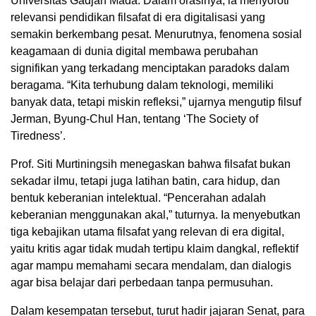
Universitas Gadjah Mada. Dalam orasinya, ia menyoroti
relevansi pendidikan filsafat di era digitalisasi yang
semakin berkembang pesat. Menurutnya, fenomena sosial
keagamaan di dunia digital membawa perubahan
signifikan yang terkadang menciptakan paradoks dalam
beragama. “Kita terhubung dalam teknologi, memiliki
banyak data, tetapi miskin refleksi,” ujarnya mengutip filsuf
Jerman, Byung-Chul Han, tentang ‘The Society of
Tiredness’.
Prof. Siti Murtiningsih menegaskan bahwa filsafat bukan
sekadar ilmu, tetapi juga latihan batin, cara hidup, dan
bentuk keberanian intelektual. “Pencerahan adalah
keberanian menggunakan akal,” tuturnya. Ia menyebutkan
tiga kebajikan utama filsafat yang relevan di era digital,
yaitu kritis agar tidak mudah tertipu klaim dangkal, reflektif
agar mampu memahami secara mendalam, dan dialogis
agar bisa belajar dari perbedaan tanpa permusuhan.
Dalam kesempatan tersebut, turut hadir jajaran Senat, para