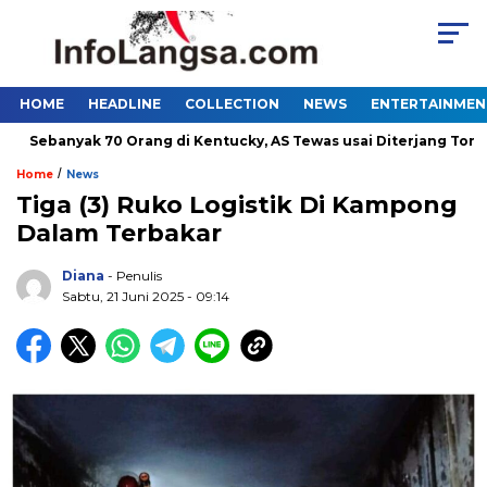
HOME
HEADLINE
COLLECTION
NEWS
ENTERTAINMEN
ebanyak 70 Orang di Kentucky, AS Tewas usai Diterjang Tornado 
/
Home
News
Tiga (3) Ruko Logistik Di Kampong
Dalam Terbakar
Diana
- Penulis
Sabtu, 21 Juni 2025 - 09:14