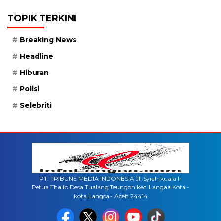
TOPIK TERKINI
Breaking News
Headline
Hiburan
Polisi
Selebriti
PT. TRIBUNE MEDIA INDONESIA Jl. Syiah kuala lr
Petua Thalib Desa Tualang Teungoh kec. Langaa Kota -
kota Langsa - Aceh 24414