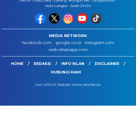
Petua Thalib Desa Tualang Teungoh kec. Langaa Kota -
kota Langsa - Aceh 24414
MEDIA NETWORK
facebook.com
google.co.id
instagram.com
web.whatsapp.com
HOME
REDAKSI
INFO IKLAN
DISCLAIMER
HUBUNGI KAMI
HAK CIPTA PT TRIBUNE MEDIA INDONESIA