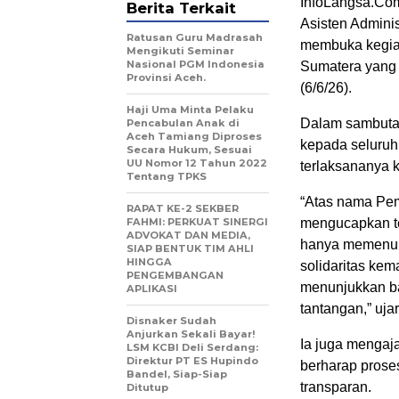
InfoLangsa.Co
Berita Terkait
Asisten Adminis
Ratusan Guru Madrasah
membuka kegiat
Mengikuti Seminar
Nasional PGM Indonesia
Sumatera yang 
Provinsi Aceh.
(6/6/26).
Haji Uma Minta Pelaku
Dalam sambutan
Pencabulan Anak di
Aceh Tamiang Diproses
kepada seluruh
Secara Hukum, Sesuai
UU Nomor 12 Tahun 2022
terlaksananya k
Tentang TPKS
“Atas nama Pem
RAPAT KE-2 SEKBER
FAHMI: PERKUAT SINERGI
mengucapkan ter
ADVOKAT DAN MEDIA,
hanya memenuhi
SIAP BENTUK TIM AHLI
HINGGA
solidaritas k
PENGEMBANGAN
menunjukkan ba
APLIKASI
tantangan,” uja
Disnaker Sudah
Anjurkan Sekali Bayar!
Ia juga mengaj
LSM KCBI Deli Serdang:
Direktur PT ES Hupindo
berharap prose
Bandel, Siap-Siap
transparan.
Ditutup