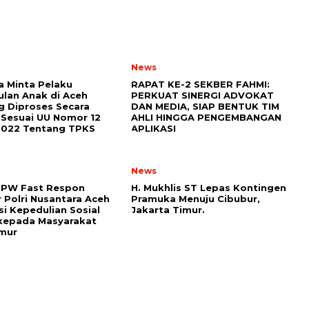
News
a Minta Pelaku
RAPAT KE-2 SEKBER FAHMI:
lan Anak di Aceh
PERKUAT SINERGI ADVOKAT
 Diproses Secara
DAN MEDIA, SIAP BENTUK TIM
Sesuai UU Nomor 12
AHLI HINGGA PENGEMBANGAN
2022 Tentang TPKS
APLIKASI
News
DPW Fast Respon
H. Mukhlis ST Lepas Kontingen
 Polri Nusantara Aceh
Pramuka Menuju Cibubur,
si Kepedulian Sosial
Jakarta Timur.
kepada Masyarakat
imur