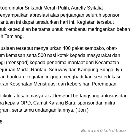
Koordinator Srikandi Merah Putih, Aurelly Syitalia
menyampaikan apresiasi atas perjuangan seluruh sponsor
bantuan ini dapat tersalurkan hari ini. Kegiatan tersebut
tuk kepedulian bersama untuk membantu meringankan beban
eh Tamiang.
siaan tersebut menyalurkan 400 paket sembako, obat-
num kemasan serta 500 nasi kotak kepada masyarakat dan
logi (menspad) kepada penerima manfaat dari Kecamatan
ejuruan Muda, Rantau, Seruway dan Kampung Sungai Iyu.
an bantuan, kegiatan ini juga menghadirkan sesi edukasi
aran Kesehatan Menstruasi dan kebersihan Perempuan.
iikuti ratusan masyarakat tersebut berlangsung antusias dan
para kepala OPD, Camat Karang Baru, sponsor dan mitra
ram, serta tamu undangan lainnya. ( Jon )
6
Berita ini 0 kali dibaca