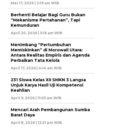
Mei 17, 2026 | 2:19 am WIB
Berhenti Belajar Bagi Guru Bukan
“Mekanisme Pertahanan”, Tapi
Kemunduran
April 20, 2026 | 5:16 am WIB
Menimbang “Pertumbuhan
Memiskinkan” di Morowali Utara:
Antara Realitas Empiris dan Agenda
Perbaikan Tata Kelola
April 17, 2026 | 4:14 am WIB
231 Siswa Kelas XII SMKN 3 Langsa
Unjuk Karya Hasil Uji Kompetensi
Keahlian
April 9, 2026 | 11:05 am WIB
Mencari Arah Pembangunan Sumba
Barat Daya
April 8, 2026 | 12:21 pm WIB