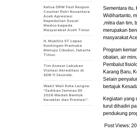
Ketua DPW Fast Respon
Sementara itu, 
Counter Polri Nusantara
Widihartanto, 
Aceh Apresiasi
Kepedulian Sosial
,mitra dan tim, 
Medco kepada
merupakan ben
Masyarakat Aceh Timur
masyarakat Ac
H. Mukhlis ST Lepas
Kontingen Pramuka
Program kemanu
Menuju Cibubur, Jakarta
Timur.
obatan, air mi
Pembalut fisio
Tim Asesor Lakukan
Visitasi Akreditasi di
Karang Baru, K
SDN 11 Jeunieb.
Selain penyalur
Wakil Wali Kota Langsa:
bertajuk Kesad
“Jadikan Jamnas XII
2026 Wadah Bentuk
Kegiatan yang d
Karakter dan Prestasi”.
turut dihadiri 
pendukung prog
Post Views:
20