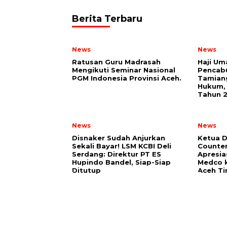
Berita Terbaru
News
News
Ratusan Guru Madrasah
Haji Um
Mengikuti Seminar Nasional
Pencabu
PGM Indonesia Provinsi Aceh.
Tamiang
Hukum, 
Tahun 
News
News
Disnaker Sudah Anjurkan
Ketua 
Sekali Bayar! LSM KCBI Deli
Counter
Serdang: Direktur PT ES
Apresia
Hupindo Bandel, Siap-Siap
Medco 
Ditutup
Aceh T