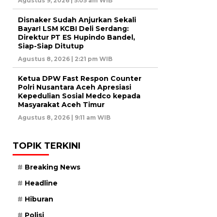
Agustus 9, 2026 | 5:05 am WIB
Disnaker Sudah Anjurkan Sekali
Bayar! LSM KCBI Deli Serdang:
Direktur PT ES Hupindo Bandel,
Siap-Siap Ditutup
Agustus 8, 2026 | 2:21 pm WIB
Ketua DPW Fast Respon Counter
Polri Nusantara Aceh Apresiasi
Kepedulian Sosial Medco kepada
Masyarakat Aceh Timur
Agustus 8, 2026 | 9:11 am WIB
TOPIK TERKINI
Breaking News
Headline
Hiburan
Polisi