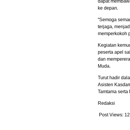
dapat membawa
ke depan.
“Semoga semanga
terjaga, menja
memperkokoh pe
Kegiatan kemudi
peserta apel s
dan mempererat
Muda.
Turut hadir dal
Asisten Kasdam
Tamtama serta 
Redaksi
Post Views:
12