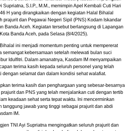
i Supriatna, S.I.P., M.M., memimpin Apel Kembali Cuti Hari
1446 H yang dirangkaikan dengan kegiatan Halal Bihalal
h prajurit dan Pegawai Negeri Sipil (PNS) Kodam Iskandar
n Banda Aceh. Kegiatan tersebut berlangsung di Lapangan
Kota Banda Aceh, pada Selasa (8/4/2025).
 Bihalal ini menjadi momentum penting untuk mempererat
rta semangat kebersamaan setelah melewati bulan suci
bur Idulfitri. Dalam amanatnya, Kasdam IM menyampaikan
capan terima kasih kepada seluruh personel yang telah
ti dengan selamat dan dalam kondisi sehat walafiat.
kan terima kasih dan penghargaan yang sebesar-besarnya
prajurit dan PNS yang telah menjalankan cuti dengan tertib
lam keadaan sehat serta tepat waktu. Ini mencerminkan
n tanggung jawab yang tinggi sebagai prajurit dan abdi
Kasdam IM.
rigjen TNI Ayi Supriatna mengingatkan seluruh prajurit dan