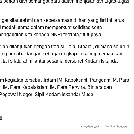
 berkah dan semangat baru dalam menjalankan tugas-tugas
t silaturahmi dan kebersamaan di hari yang fitri ini terus
di modal utama dalam memperkuat soliditas serta
ngabdian kita kepada NKRI tercinta,” tutupnya.
an dilanjutkan dengan tradisi Halal Bihalal, di mana seluruh
aling berjabat tangan sebagai ungkapan saling memaafkan
 tali silaturahmi antar sesama personel Kodam Iskandar
am kegiatan tersebut, Irdam IM, Kapoksahli Pangdam IM, Para
 IM, Para Kabalakdam IM, Para Perwira, Bintara dan
Pegawai Negeri Sipil Kodam Iskandar Muda.
8
Berita ini 15 kali dibaca