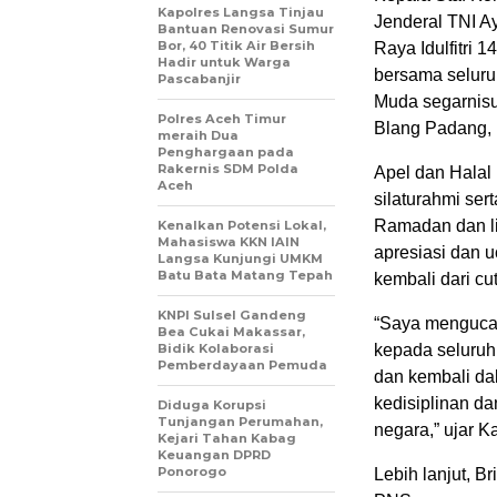
Kapolres Langsa Tinjau
Jenderal TNI Ay
Bantuan Renovasi Sumur
Bor, 40 Titik Air Bersih
Raya Idulfitri 
Hadir untuk Warga
bersama seluru
Pascabanjir
Muda segarnisu
Polres Aceh Timur
Blang Padang, 
meraih Dua
Penghargaan pada
Rakernis SDM Polda
Apel dan Halal
Aceh
silaturahmi se
Ramadan dan li
Kenalkan Potensi Lokal,
Mahasiswa KKN IAIN
apresiasi dan u
Langsa Kunjungi UMKM
Batu Bata Matang Tepah
kembali dari cu
KNPI Sulsel Gandeng
“Saya mengucap
Bea Cukai Makassar,
Bidik Kolaborasi
kepada seluruh 
Pemberdayaan Pemuda
dan kembali da
kedisiplinan da
Diduga Korupsi
Tunjangan Perumahan,
negara,” ujar 
Kejari Tahan Kabag
Keuangan DPRD
Ponorogo
Lebih lanjut, B