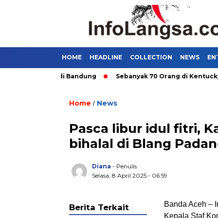
HOME
HEADLINE
COLLECTION
NEWS
EN
ngkutan Umum di Bandung
Sebanyak 70 Orang di Kentucky, AS
Home
News
/
Pasca libur idul fitri
bihalal di Blang Pada
Diana
- Penulis
Selasa, 8 April 2025 - 06:59
Banda Aceh – I
Berita Terkait
Kepala Staf Ko