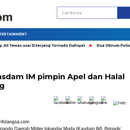
TERTAINMENT
 Tewas usai Diterjang Tornado Dahsyat
Dua Oknum Polisi di 
, Kasdam IM pimpin Apel dan Halal
ng
nfolangsa.com
mando Daerah Militer Iskandar Muda (Kasdam IM), Brigadir