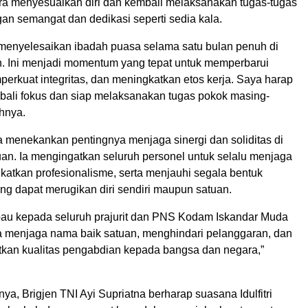
a menyesuaikan diri dan kembali melaksanakan tugas-tugas
an semangat dan dedikasi seperti sedia kala.
a menyelesaikan ibadah puasa selama satu bulan penuh di
 Ini menjadi momentum yang tepat untuk memperbarui
erkuat integritas, dan meningkatkan etos kerja. Saya harap
bali fokus dan siap melaksanakan tugas pokok masing-
hnya.
 menekankan pentingnya menjaga sinergi dan soliditas di
uan. Ia mengingatkan seluruh personel untuk selalu menjaga
gkatkan profesionalisme, serta menjauhi segala bentuk
ng dapat merugikan diri sendiri maupun satuan.
u kepada seluruh prajurit dan PNS Kodam Iskandar Muda
a menjaga nama baik satuan, menghindari pelanggaran, dan
tkan kualitas pengabdian kepada bangsa dan negara,”
nya, Brigjen TNI Ayi Supriatna berharap suasana Idulfitri