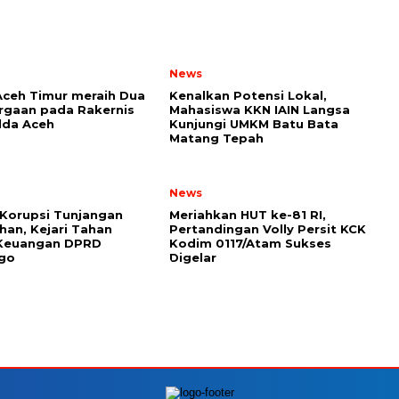
News
Aceh Timur meraih Dua
Kenalkan Potensi Lokal,
rgaan pada Rakernis
Mahasiswa KKN IAIN Langsa
lda Aceh
Kunjungi UMKM Batu Bata
Matang Tepah
News
Korupsi Tunjangan
Meriahkan HUT ke-81 RI,
an, Kejari Tahan
Pertandingan Volly Persit KCK
Keuangan DPRD
Kodim 0117/Atam Sukses
go
Digelar