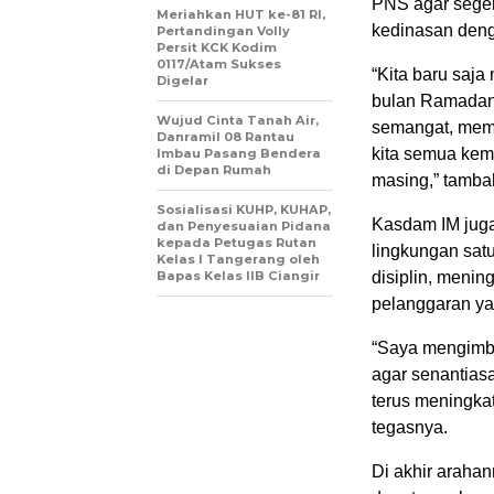
PNS agar seger
Meriahkan HUT ke-81 RI,
kedinasan deng
Pertandingan Volly
Persit KCK Kodim
0117/Atam Sukses
“Kita baru saj
Digelar
bulan Ramadan.
Wujud Cinta Tanah Air,
semangat, memp
Danramil 08 Rantau
kita semua kem
Imbau Pasang Bendera
di Depan Rumah
masing,” tamba
Sosialisasi KUHP, KUHAP,
Kasdam IM juga
dan Penyesuaian Pidana
kepada Petugas Rutan
lingkungan sat
Kelas I Tangerang oleh
Bapas Kelas IIB Ciangir
disiplin, menin
pelanggaran ya
“Saya mengimba
agar senantias
terus meningka
tegasnya.
Di akhir arahan