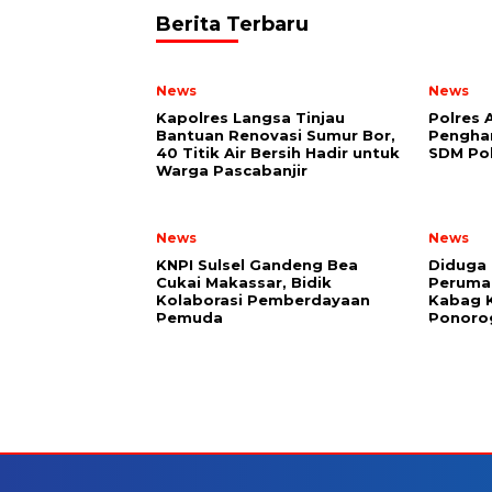
Berita Terbaru
News
News
Kapolres Langsa Tinjau
Polres 
Bantuan Renovasi Sumur Bor,
Pengha
40 Titik Air Bersih Hadir untuk
SDM Po
Warga Pascabanjir
News
News
KNPI Sulsel Gandeng Bea
Diduga 
Cukai Makassar, Bidik
Perumah
Kolaborasi Pemberdayaan
Kabag 
Pemuda
Ponoro