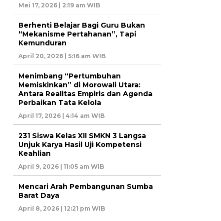
Mei 17, 2026 | 2:19 am WIB
Berhenti Belajar Bagi Guru Bukan
“Mekanisme Pertahanan”, Tapi
Kemunduran
April 20, 2026 | 5:16 am WIB
Menimbang “Pertumbuhan
Memiskinkan” di Morowali Utara:
Antara Realitas Empiris dan Agenda
Perbaikan Tata Kelola
April 17, 2026 | 4:14 am WIB
231 Siswa Kelas XII SMKN 3 Langsa
Unjuk Karya Hasil Uji Kompetensi
Keahlian
April 9, 2026 | 11:05 am WIB
Mencari Arah Pembangunan Sumba
Barat Daya
April 8, 2026 | 12:21 pm WIB