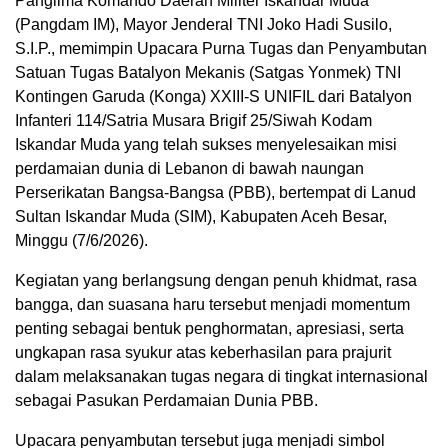
Panglima Komando Daerah Militer Iskandar Muda
(Pangdam IM), Mayor Jenderal TNI Joko Hadi Susilo,
S.I.P., memimpin Upacara Purna Tugas dan Penyambutan
Satuan Tugas Batalyon Mekanis (Satgas Yonmek) TNI
Kontingen Garuda (Konga) XXIII-S UNIFIL dari Batalyon
Infanteri 114/Satria Musara Brigif 25/Siwah Kodam
Iskandar Muda yang telah sukses menyelesaikan misi
perdamaian dunia di Lebanon di bawah naungan
Perserikatan Bangsa-Bangsa (PBB), bertempat di Lanud
Sultan Iskandar Muda (SIM), Kabupaten Aceh Besar,
Minggu (7/6/2026).
Kegiatan yang berlangsung dengan penuh khidmat, rasa
bangga, dan suasana haru tersebut menjadi momentum
penting sebagai bentuk penghormatan, apresiasi, serta
ungkapan rasa syukur atas keberhasilan para prajurit
dalam melaksanakan tugas negara di tingkat internasional
sebagai Pasukan Perdamaian Dunia PBB.
Upacara penyambutan tersebut juga menjadi simbol