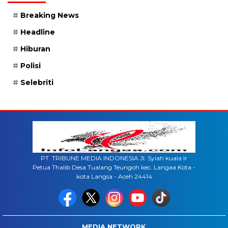
Breaking News
Headline
Hiburan
Polisi
Selebriti
PT. TRIBUNE MEDIA INDONESIA Jl. Syiah kuala lr
Petua Thalib Desa Tualang Teungoh kec. Langaa Kota -
kota Langsa - Aceh 24414
MEDIA NETWORK