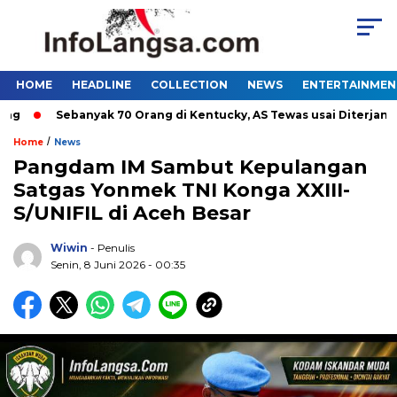
HOME
HEADLINE
COLLECTION
NEWS
ENTERTAINMEN
Sebanyak 70 Orang di Kentucky, AS Tewas usai Diterjang Torn
/
Home
News
Pangdam IM Sambut Kepulangan
Satgas Yonmek TNI Konga XXIII-
S/UNIFIL di Aceh Besar
Wiwin
- Penulis
Senin, 8 Juni 2026 - 00:35