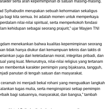
rakter serta arah kepemimpinan di satuan masing-masing.
ad Syihabudin merupakan sebuah kehormatan sekaligus
ga bagi kita semua. Ini adalah momen untuk memperkaya
rdalam nilai-nilai spiritual, serta memperkokoh fondasi
lam kehidupan sebagai seorang prajurit,” ujar Mayjen TNI
angdam menekankan bahwa kualitas kepemimpinan seorang
n tidak hanya diukur dari kemampuan teknis dan taktis di
lainkan juga dari keteladanan moral, integritas pribadi, dan
ual yang kuat. Menurutnya, nilai-nilai religius yang tertanam
an membentuk karakter pemimpin yang bijaksana, tangguh,
adi panutan di tengah satuan dan masyarakat.
 ceramah ini menjadi bekal rohani yang menguatkan langkah
alankan tugas mulia, serta menginspirasi setiap pemimpin
erbaik bagi satuannya, masyarakat, dan bangsa,” tambah