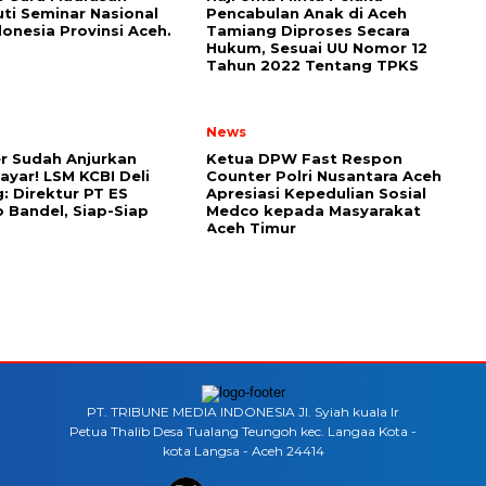
ti Seminar Nasional
Pencabulan Anak di Aceh
onesia Provinsi Aceh.
Tamiang Diproses Secara
Hukum, Sesuai UU Nomor 12
Tahun 2022 Tentang TPKS
News
r Sudah Anjurkan
Ketua DPW Fast Respon
Bayar! LSM KCBI Deli
Counter Polri Nusantara Aceh
: Direktur PT ES
Apresiasi Kepedulian Sosial
 Bandel, Siap-Siap
Medco kepada Masyarakat
Aceh Timur
PT. TRIBUNE MEDIA INDONESIA Jl. Syiah kuala lr
Petua Thalib Desa Tualang Teungoh kec. Langaa Kota -
kota Langsa - Aceh 24414