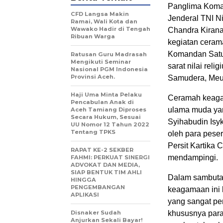
Panglima Koman
CFD Langsa Makin
Jenderal TNI Ni
Ramai, Wali Kota dan
Wawako Hadir di Tengah
Chandra Kirana
Ribuan Warga
kegiatan ceram
Komandan Satu
Ratusan Guru Madrasah
Mengikuti Seminar
sarat nilai rel
Nasional PGM Indonesia
Provinsi Aceh.
Samudera, Meul
Haji Uma Minta Pelaku
Ceramah keaga
Pencabulan Anak di
ulama muda yan
Aceh Tamiang Diproses
Secara Hukum, Sesuai
Syihabudin Isy
UU Nomor 12 Tahun 2022
Tentang TPKS
oleh para peser
Persit Kartika 
RAPAT KE-2 SEKBER
mendampingi.
FAHMI: PERKUAT SINERGI
ADVOKAT DAN MEDIA,
SIAP BENTUK TIM AHLI
Dalam sambuta
HINGGA
PENGEMBANGAN
keagamaan ini 
APLIKASI
yang sangat pen
Disnaker Sudah
khususnya para
Anjurkan Sekali Bayar!