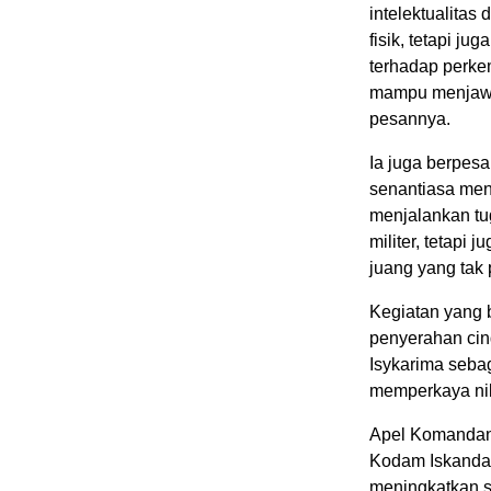
intelektualitas
fisik, tetapi j
terhadap perk
mampu menjawa
pesannya.
Ia juga berpesa
senantiasa men
menjalankan tug
militer, tetapi
juang yang tak
Kegiatan yang 
penyerahan ci
Isykarima seba
memperkaya nilai
Apel Komandan 
Kodam Iskandar
meningkatkan s