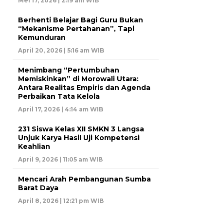
Mei 17, 2026 | 2:19 am WIB
Berhenti Belajar Bagi Guru Bukan
“Mekanisme Pertahanan”, Tapi
Kemunduran
April 20, 2026 | 5:16 am WIB
Menimbang “Pertumbuhan
Memiskinkan” di Morowali Utara:
Antara Realitas Empiris dan Agenda
Perbaikan Tata Kelola
April 17, 2026 | 4:14 am WIB
231 Siswa Kelas XII SMKN 3 Langsa
Unjuk Karya Hasil Uji Kompetensi
Keahlian
April 9, 2026 | 11:05 am WIB
Mencari Arah Pembangunan Sumba
Barat Daya
April 8, 2026 | 12:21 pm WIB