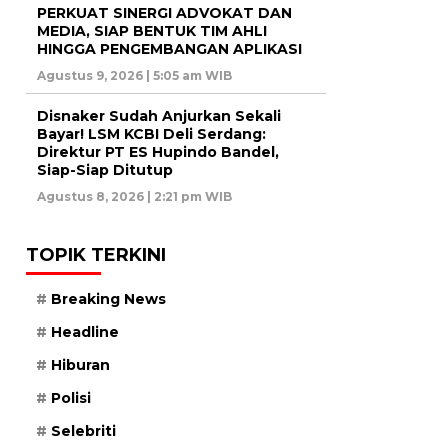
PERKUAT SINERGI ADVOKAT DAN
MEDIA, SIAP BENTUK TIM AHLI
HINGGA PENGEMBANGAN APLIKASI
Agustus 9, 2026 | 5:05 am WIB
Disnaker Sudah Anjurkan Sekali
Bayar! LSM KCBI Deli Serdang:
Direktur PT ES Hupindo Bandel,
Siap-Siap Ditutup
Agustus 8, 2026 | 2:21 pm WIB
TOPIK TERKINI
Breaking News
Headline
Hiburan
Polisi
Selebriti