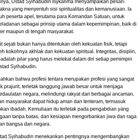
nya, Ustad Syihabudin Isykarima menyampaikan pesan-
kna yang menyentuh sisi spiritualitas dan kemanusiaan. Ia
uh peserta apel, terutama para Komandan Satuan, untuk
eladanan sebagai prinsip utama dalam kepemimpinan, baik di
iter maupun di tengah masyarakat.
t sejati bukan hanya ditentukan oleh kekuatan fisik, tetapi
oleh kokohnya akhlak dan kekuatan spiritual. Integritas, disiplin,
adalah pilar yang harus melekat dalam diri setiap pemimpin
 Ustad Syihabudin.
hkan bahwa profesi tentara merupakan profesi yang sangat
k prajurit, terletak tanggung jawab besar untuk menjaga
edaulatan negara, melindungi rakyat dari berbagai ancaman,
an masyarakat dapat hidup aman dan tenteram, termasuk
kan ibadah. Kemuliaan itu terletak pada pengabdian yang
iagaan tanpa batas, dan kesiapan mengorbankan jiwa dan raga
an bangsa dan negara.
 Ustad Syihabudin menekankan pentingnya mengembangkan