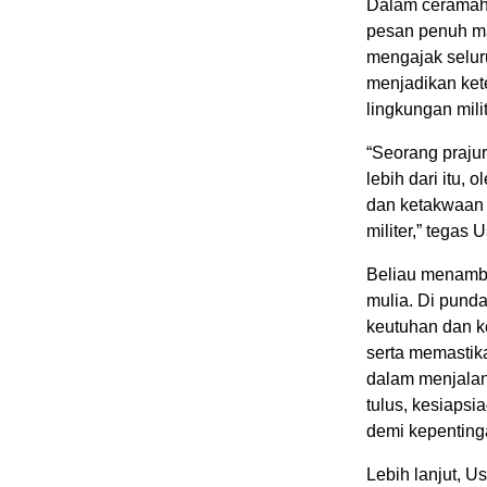
Dalam ceramah
pesan penuh ma
mengajak selur
menjadikan ket
lingkungan mil
“Seorang prajuri
lebih dari itu, 
dan ketakwaan 
militer,” tegas
Beliau menamba
mulia. Di punda
keutuhan dan k
serta memastik
dalam menjalan
tulus, kesiaps
demi kepenting
Lebih lanjut,