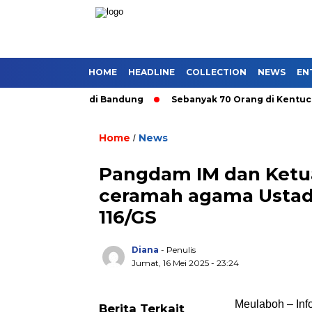
HOME
HEADLINE
COLLECTION
NEWS
EN
Angkutan Umum di Bandung
Sebanyak 70 Orang di Kentucky, AS
Home
News
/
Pangdam IM dan Ketua 
ceramah agama Ustadz
116/GS
Diana
- Penulis
Jumat, 16 Mei 2025 - 23:24
Meulaboh – Inf
Berita Terkait