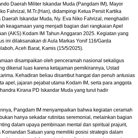
do Daerah Militer Iskandar Muda (Pangdam IM), Mayor
ko Fahrizal, M.Tr.(Han), didampingi Ketua Persit Kartika
 Daerah Iskandar Muda, Ny. Eva Niko Fahrizal, menghadiri
ah keagamaan yang menjadi bagian dari rangkaian Apel
an (AKS) Kodam IM Tahun Anggaran 2025. Kegiatan yang
igius ini dilaksanakan di Aula Markas Yonif 116/Garda
aboh, Aceh Barat, Kamis (15/5/2025).
maan disampaikan oleh penceramah nasional sekaligus
g dikenal luas karena ketajaman pemikirannya, Ustad
karima. Kehadiran beliau disambut hangat dan penuh antusias
ta apel, jajaran pejabat utama Kodam IM, serta para anggota
Chandra Kirana PD Iskandar Muda yang turut hadir
nnya, Pangdam IM menyampaikan bahwa kegiatan ceramah
bukan hanya sekadar rutinitas seremonial, melainkan bagian
ting dalam upaya pembinaan mental dan spiritual prajurit,
 Komandan Satuan yang memiliki posisi strategis dalam