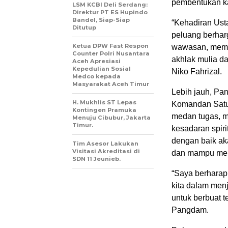
pembentukan ka
LSM KCBI Deli Serdang:
Direktur PT ES Hupindo
Bandel, Siap-Siap
“Kehadiran Ust
Ditutup
peluang berhar
Ketua DPW Fast Respon
wawasan, mempe
Counter Polri Nusantara
akhlak mulia da
Aceh Apresiasi
Kepedulian Sosial
Niko Fahrizal.
Medco kepada
Masyarakat Aceh Timur
Lebih jauh, P
H. Mukhlis ST Lepas
Komandan Satua
Kontingen Pramuka
medan tugas, me
Menuju Cibubur, Jakarta
Timur.
kesadaran spirit
dengan baik ak
Tim Asesor Lakukan
Visitasi Akreditasi di
dan mampu menj
SDN 11 Jeunieb.
“Saya berharap
kita dalam menj
untuk berbuat t
Pangdam.