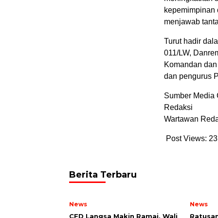
kepemimpinan d
menjawab tanta
Turut hadir dal
011/LW, Danrem
Komandan dan 
dan pengurus P
Sumber Media 
Redaksi
Wartawan Reda
Post Views:
23
Berita Terbaru
News
News
CFD Langsa Makin Ramai, Wali
Ratusa