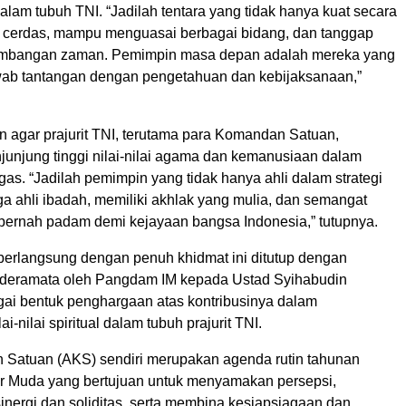
 dalam tubuh TNI. “Jadilah tentara yang tidak hanya kuat secara
uga cerdas, mampu menguasai berbagai bidang, dan tanggap
embangan zaman. Pemimpin masa depan adalah mereka yang
b tantangan dengan pengetahuan dan kebijaksanaan,”
n agar prajurit TNI, terutama para Komandan Satuan,
junjung tinggi nilai-nilai agama dan kemanusiaan dalam
as. “Jadilah pemimpin yang tidak hanya ahli dalam strategi
 juga ahli ibadah, memiliki akhlak yang mulia, dan semangat
 pernah padam demi kejayaan bangsa Indonesia,” tutupnya.
berlangsung dengan penuh khidmat ini ditutup dengan
nderamata oleh Pangdam IM kepada Ustad Syihabudin
gai bentuk penghargaan atas kontribusinya dalam
-nilai spiritual dalam tubuh prajurit TNI.
Satuan (AKS) sendiri merupakan agenda rutin tahunan
 Muda yang bertujuan untuk menyamakan persepsi,
inergi dan soliditas, serta membina kesiapsiagaan dan