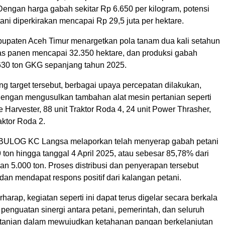
Dengan harga gabah sekitar Rp 6.650 per kilogram, potensi
ni diperkirakan mencapai Rp 29,5 juta per hektare.
upaten Aceh Timur menargetkan pola tanam dua kali setahun
uas panen mencapai 32.350 hektare, dan produksi gabah
30 ton GKG sepanjang tahun 2025.
 target tersebut, berbagai upaya percepatan dilakukan,
dengan mengusulkan tambahan alat mesin pertanian seperti
 Harvester, 88 unit Traktor Roda 4, 24 unit Power Thrasher,
aktor Roda 2.
 BULOG KC Langsa melaporkan telah menyerap gabah petani
ton hingga tanggal 4 April 2025, atau sebesar 85,78% dari
an 5.000 ton. Proses distribusi dan penyerapan tersebut
 dan mendapat respons positif dari kalangan petani.
rharap, kegiatan seperti ini dapat terus digelar secara berkala
penguatan sinergi antara petani, pemerintah, dan seluruh
rtanian dalam mewujudkan ketahanan pangan berkelanjutan