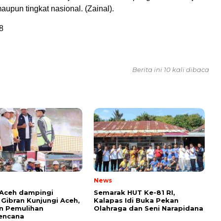
aupun tingkat nasional. (Zainal).
8
Berita ini 10 kali dibaca
News
Aceh dampingi
Semarak HUT Ke-81 RI,
Gibran Kunjungi Aceh,
Kalapas Idi Buka Pekan
n Pemulihan
Olahraga dan Seni Narapidana
encana