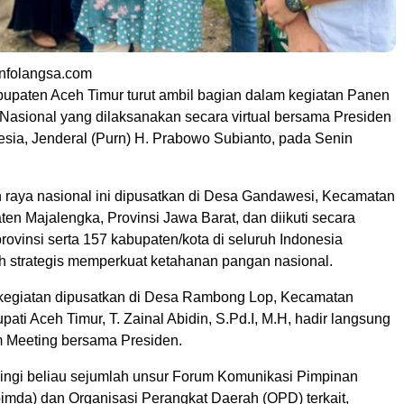
nfolangsa.com
upaten Aceh Timur turut ambil bagian dalam kegiatan Panen
Nasional yang dilaksanakan secara virtual bersama Presiden
esia, Jenderal (Purn) H. Prabowo Subianto, pada Senin
 raya nasional ini dipusatkan di Desa Gandawesi, Kecamatan
en Majalengka, Provinsi Jawa Barat, dan diikuti secara
provinsi serta 157 kabupaten/kota di seluruh Indonesia
h strategis memperkuat ketahanan pangan nasional.
 kegiatan dipusatkan di Desa Rambong Lop, Kecamatan
pati Aceh Timur, T. Zainal Abidin, S.Pd.I, M.H, hadir langsung
 Meeting bersama Presiden.
ngi beliau sejumlah unsur Forum Komunikasi Pimpinan
imda) dan Organisasi Perangkat Daerah (OPD) terkait,