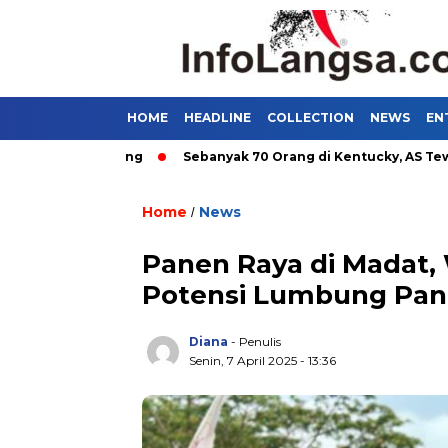
HOME
HEADLINE
COLLECTION
NEWS
EN
m di Bandung
Sebanyak 70 Orang di Kentucky, AS Tewas usai 
Home
News
/
Panen Raya di Madat
Potensi Lumbung Pan
Diana
- Penulis
Senin, 7 April 2025 - 13:36