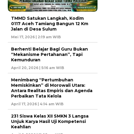
TMMD Satukan Langkah, Kodim
0117 Aceh Tamiang Bangun 12 Km
Jalan di Desa Sulum
Mei 17, 2026 | 2:19 am WIB
Berhenti Belajar Bagi Guru Bukan
“Mekanisme Pertahanan”, Tapi
Kemunduran
April 20, 2026 | 5:16 am WIB
Menimbang “Pertumbuhan
Memiskinkan” di Morowali Utara:
Antara Realitas Empiris dan Agenda
Perbaikan Tata Kelola
April 17, 2026 | 4:14 am WIB
231 Siswa Kelas XII SMKN 3 Langsa
Unjuk Karya Hasil Uji Kompetensi
Keahlian