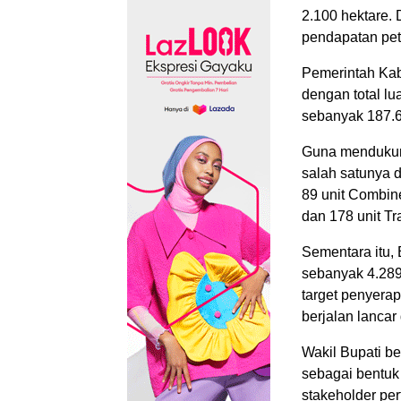
2.100 hektare. 
pendapatan peta
Pemerintah Kab
dengan total l
sebanyak 187.6
Guna mendukung
salah satunya 
89 unit Combine
dan 178 unit Tr
Sementara itu,
sebanyak 4.289 
target penyerap
berjalan lancar
Wakil Bupati be
sebagai bentuk 
stakeholder pe