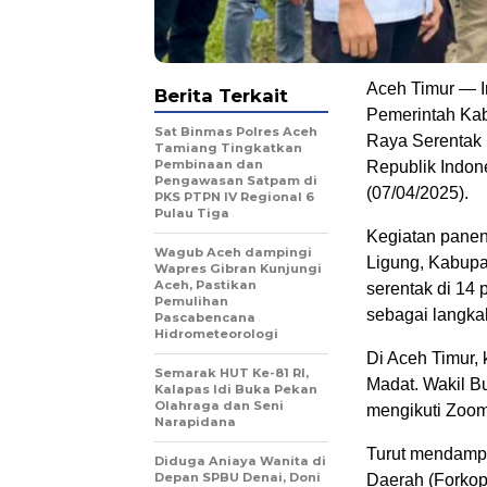
Aceh Timur — I
Berita Terkait
Pemerintah Kab
Sat Binmas Polres Aceh
Raya Serentak 
Tamiang Tingkatkan
Pembinaan dan
Republik Indon
Pengawasan Satpam di
(07/04/2025).
PKS PTPN IV Regional 6
Pulau Tiga
Kegiatan panen
Wagub Aceh dampingi
Ligung, Kabupat
Wapres Gibran Kunjungi
Aceh, Pastikan
serentak di 14 
Pemulihan
sebagai langka
Pascabencana
Hidrometeorologi
Di Aceh Timur,
Semarak HUT Ke-81 RI,
Madat. Wakil Bu
Kalapas Idi Buka Pekan
Olahraga dan Seni
mengikuti Zoom
Narapidana
Turut mendampi
Diduga Aniaya Wanita di
Depan SPBU Denai, Doni
Daerah (Forkop