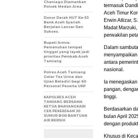
Chaniago Diamankan
termasuk Dandim
Polsek Medan Area
Aceh Timur Kom
Donor Darah HUT Ke-53
Erwin Atlizar, 
Bank Aceh Syariah
Berjalan Lancar Dan
Madat Marzuki,
Sukses.
perwakilan peta
Bupati Armia:
Dalam sambutan
Pemenuhan tempat
tinggal yang layak jadi
menyampaikan b
prioritas Pemkab Aceh
Tamiang
antara pemerin
nasional.
Polres Aceh Tamiang
Gelar Tes Urine dan
Ujian Beladiri bagi 60
Ia menegaskan 
Personel Peserta UKP
pangan, dengan 
tinggi.
KAPOLRES ACEH
TAMIANG BERSAMA
KETUA BHAYANGKARI
Berdasarkan da
CEK PEKERJAAN 30
SUMUR BOR BANTUAN
bulan April 202
AIR BERSIH
dengan produktiv
Khusus di Kecam