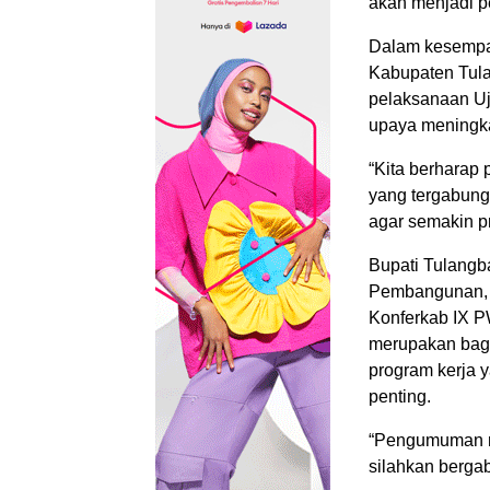
akan menjadi 
Dalam kesempa
Kabupaten Tul
pelaksanaan U
upaya meningka
“Kita berharap
yang tergabung
agar semakin pr
Bupati Tulangb
Pembangunan, A
Konferkab IX P
merupakan bagi
program kerja 
penting.
“Pengumuman ny
silahkan berga