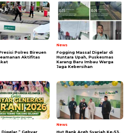
News
Presisi Polres Bireuen
Fogging Massal Digelar di
eamanan Aktifitas
Huntara Upah, Puskesmas
akat
Karang Baru Imbau Warga
Jaga Kebersihan
News
 Digelar,” Gebyar
Hut Bank Aceh Syariah Ke-53,