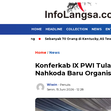
HOME
HEADLINE
COLLECTION
NEWS
EN
m di Bandung
Sebanyak 70 Orang di Kentucky, AS Tewas usai 
Home
News
/
Konferkab IX PWI Tul
Nahkoda Baru Organi
Wiwin
- Penulis
Senin, 15 Juni 2026 - 12:28