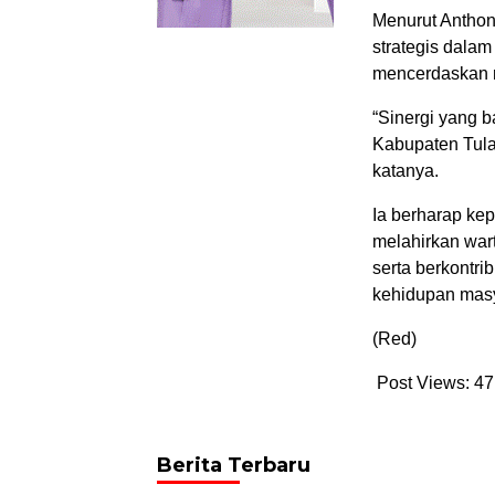
Menurut Anthoni,
strategis dalam
mencerdaskan 
“Sinergi yang 
Kabupaten Tula
katanya.
Ia berharap k
melahirkan wart
serta berkontr
kehidupan masy
(Red)
Post Views:
47
Berita Terbaru