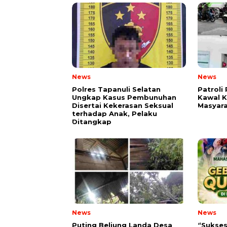
News
News
Polres Tapanuli Selatan
Patroli 
Ungkap Kasus Pembunuhan
Kawal K
Disertai Kekerasan Seksual
Masyar
terhadap Anak, Pelaku
Ditangkap
News
News
Puting Beliung Landa Desa
“Sukses