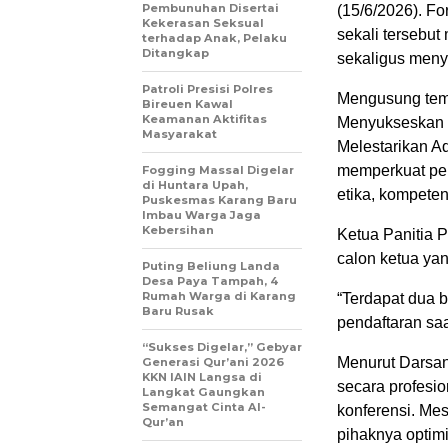
Pembunuhan Disertai
(15/6/2026). Fo
Kekerasan Seksual
sekali tersebu
terhadap Anak, Pelaku
Ditangkap
sekaligus meny
Patroli Presisi Polres
Mengusung tema
Bireuen Kawal
Keamanan Aktifitas
Menyukseskan 
Masyarakat
Melestarikan A
memperkuat per
Fogging Massal Digelar
di Huntara Upah,
etika, kompeten
Puskesmas Karang Baru
Imbau Warga Jaga
Kebersihan
Ketua Panitia 
calon ketua yan
Puting Beliung Landa
Desa Paya Tampah, 4
Rumah Warga di Karang
“Terdapat dua 
Baru Rusak
pendaftaran saa
“Sukses Digelar,” Gebyar
Menurut Darsan
Generasi Qur’ani 2026
KKN IAIN Langsa di
secara profesi
Langkat Gaungkan
Semangat Cinta Al-
konferensi. Mes
Qur’an
pihaknya optimi