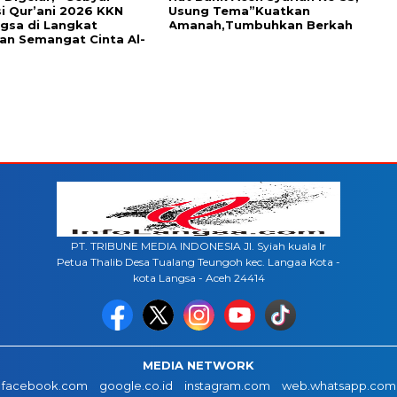
i Qur’ani 2026 KKN
Usung Tema”Kuatkan
ngsa di Langkat
Amanah,Tumbuhkan Berkah
n Semangat Cinta Al-
PT. TRIBUNE MEDIA INDONESIA Jl. Syiah kuala lr
Petua Thalib Desa Tualang Teungoh kec. Langaa Kota -
kota Langsa - Aceh 24414
MEDIA NETWORK
facebook.com
google.co.id
instagram.com
web.whatsapp.com