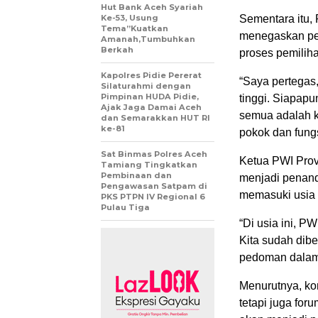
Hut Bank Aceh Syariah
Ke-53, Usung
Sementara itu
Tema”Kuatkan
menegaskan pen
Amanah,Tumbuhkan
Berkah
proses pemiliha
Kapolres Pidie Pererat
“Saya pertegas,
Silaturahmi dengan
Pimpinan HUDA Pidie,
tinggi. Siapapun
Ajak Jaga Damai Aceh
semua adalah k
dan Semarakkan HUT RI
ke-81
pokok dan fung
Sat Binmas Polres Aceh
Ketua PWI Prov
Tamiang Tingkatkan
Pembinaan dan
menjadi penand
Pengawasan Satpam di
memasuki usia 
PKS PTPN IV Regional 6
Pulau Tiga
“Di usia ini, P
Kita sudah dib
pedoman dalam 
Menurutnya, ko
tetapi juga for