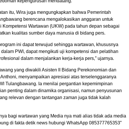
pedoman kepengurusan mendatang.
tan itu, Wira juga mengungkapkan bahwa Pemerintah
angbawang berencana mengalokasikan anggaran untuk
ji Kompetensi Wartawan (UKW) pada tahun depan sebagai
tkan kualitas sumber daya manusia di bidang pers.
 program ini dapat terwujud sehingga wartawan, khususnya
 dalam PWI, dapat mengikuti uji kompetensi dan pelatihan
ofesional dalam menjalankan kerja-kerja pers,” ujarnya.
awang yang diwakili Asisten II Bidang Perekonomian dan
nthoni, menyampaikan apresiasi atas terselenggaranya
WI Tulangbawang. Ia menilai pergantian kepemimpinan
an penting dalam dinamika organisasi, namun penyusunan
yang relevan dengan tantangan zaman juga tidak kalah
a bagi wartawan yang Media nya mati alias tidak ada media
bung di fakta detik news hubungi WhatsApp 085377765353”