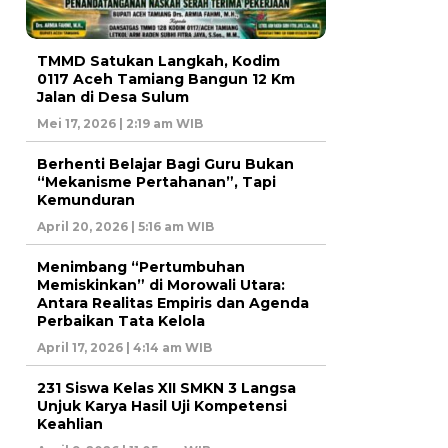
TMMD Satukan Langkah, Kodim
0117 Aceh Tamiang Bangun 12 Km
Jalan di Desa Sulum
Mei 17, 2026 | 2:19 am WIB
Berhenti Belajar Bagi Guru Bukan
“Mekanisme Pertahanan”, Tapi
Kemunduran
April 20, 2026 | 5:16 am WIB
Menimbang “Pertumbuhan
Memiskinkan” di Morowali Utara:
Antara Realitas Empiris dan Agenda
Perbaikan Tata Kelola
April 17, 2026 | 4:14 am WIB
231 Siswa Kelas XII SMKN 3 Langsa
Unjuk Karya Hasil Uji Kompetensi
Keahlian