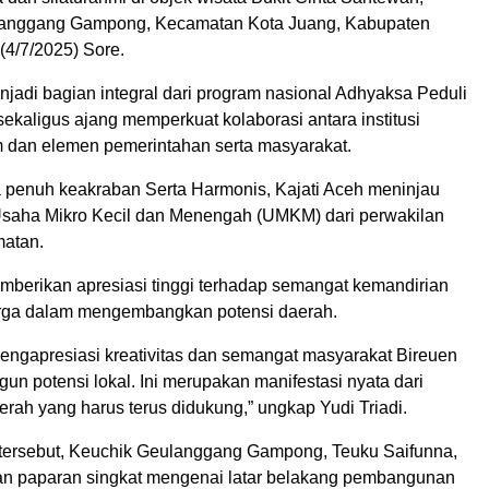
nggang Gampong, Kecamatan Kota Juang, Kabupaten
(4/7/2025) Sore.
njadi bagian integral dari program nasional Adhyaksa Peduli
sekaligus ajang memperkuat kolaborasi antara institusi
dan elemen pemerintahan serta masyarakat.
penuh keakraban Serta Harmonis, Kajati Aceh meninjau
Usaha Mikro Kecil dan Menengah (UMKM) dari perwakilan
matan.
emberikan apresiasi tinggi terhadap semangat kemandirian
rga dalam mengembangkan potensi daerah.
engapresiasi kreativitas dan semangat masyarakat Bireuen
n potensi lokal. Ini merupakan manifestasi nyata dari
rah yang harus terus didukung,” ungkap Yudi Triadi.
ersebut, Keuchik Geulanggang Gampong, Teuku Saifunna,
an paparan singkat mengenai latar belakang pembangunan