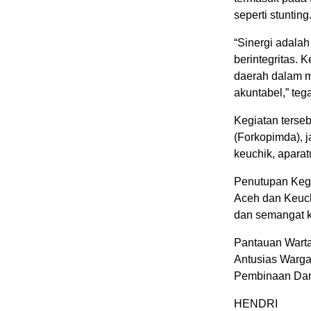
seperti stunting
“Sinergi adala
berintegritas. 
daerah dalam m
akuntabel,” tega
Kegiatan terse
(Forkopimda), 
keuchik, aparat
Penutupan Kegi
Aceh dan Keuc
dan semangat k
Pantauan Warta
Antusias Warga
Pembinaan Dar
HENDRI