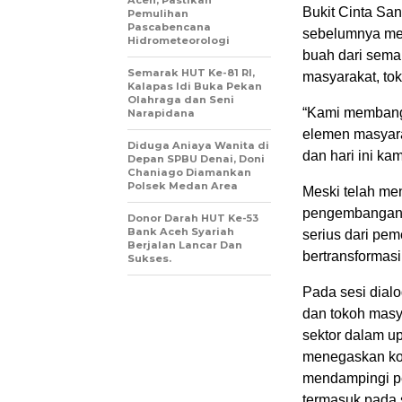
Aceh, Pastikan
Bukit Cinta Sa
Pemulihan
Pascabencana
sebelumnya mer
Hidrometeorologi
buah dari seman
Semarak HUT Ke-81 RI,
masyarakat, to
Kalapas Idi Buka Pekan
Olahraga dan Seni
“Kami membangu
Narapidana
elemen masyara
Diduga Aniaya Wanita di
dan hari ini kam
Depan SPBU Denai, Doni
Chaniago Diamankan
Polsek Medan Area
Meski telah me
pengembangan 
Donor Darah HUT Ke-53
Bank Aceh Syariah
serius dari pem
Berjalan Lancar Dan
bertransformasi
Sukses.
Pada sesi dial
dan tokoh masya
sektor dalam u
menegaskan kom
mendampingi pe
termasuk pada s