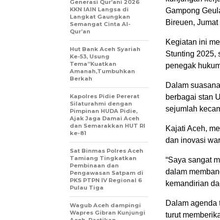
Generasi Qur’ani 2026
KKN IAIN Langsa di
Gampong Geula
Langkat Gaungkan
Bireuen, Jumat 
Semangat Cinta Al-
Qur’an
Kegiatan ini me
Hut Bank Aceh Syariah
Stunting 2025, 
Ke-53, Usung
Tema”Kuatkan
penegak hukum 
Amanah,Tumbuhkan
Berkah
Dalam suasana 
Kapolres Pidie Pererat
berbagai stan 
Silaturahmi dengan
sejumlah keca
Pimpinan HUDA Pidie,
Ajak Jaga Damai Aceh
dan Semarakkan HUT RI
Kajati Aceh, m
ke-81
dan inovasi wa
Sat Binmas Polres Aceh
Tamiang Tingkatkan
“Saya sangat m
Pembinaan dan
dalam membangu
Pengawasan Satpam di
PKS PTPN IV Regional 6
kemandirian dae
Pulau Tiga
Dalam agenda t
Wagub Aceh dampingi
Wapres Gibran Kunjungi
turut memberik