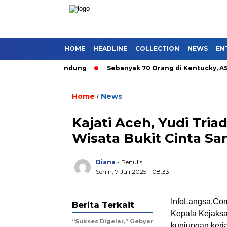
HOME
HEADLINE
COLLECTION
NEWS
EN
utan Umum di Bandung
Sebanyak 70 Orang di Kentucky, AS Tew
Home
News
/
Kajati Aceh, Yudi Tri
Wisata Bukit Cinta Sa
Diana
- Penulis
Senin, 7 Juli 2025 - 08:33
InfoLangsa.C
Berita Terkait
Kepala Kejaksaa
“Sukses Digelar,” Gebyar
kunjungan kerja