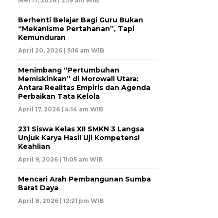
Mei 17, 2026 | 2:19 am WIB
Berhenti Belajar Bagi Guru Bukan
“Mekanisme Pertahanan”, Tapi
Kemunduran
April 20, 2026 | 5:16 am WIB
Menimbang “Pertumbuhan
Memiskinkan” di Morowali Utara:
Antara Realitas Empiris dan Agenda
Perbaikan Tata Kelola
April 17, 2026 | 4:14 am WIB
231 Siswa Kelas XII SMKN 3 Langsa
Unjuk Karya Hasil Uji Kompetensi
Keahlian
April 9, 2026 | 11:05 am WIB
Mencari Arah Pembangunan Sumba
Barat Daya
April 8, 2026 | 12:21 pm WIB