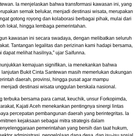
ntewan. Ia menjelaskan bahwa transformasi kawasan ini, yang
upakan semak belukar, menjadi destinasi wisata, merupakan
gat gotong royong dan kolaborasi berbagai pihak, mulai dari
koh lokal, hingga lembaga pemerintahan.
n kawasan ini secara swadaya, dengan melibatkan seluruh
kat. Tantangan legalitas dan perizinan kami hadapi bersama,
i dapat melihat hasilnya,” ujar Saifunna.
nunjukkan kemajuan signifikan, ia menekankan bahwa
lanjutan Bukit Cinta Santewan masih memerlukan dukungan
erintah daerah, provinsi, hingga pusat agar mampu
 menjadi destinasi wisata unggulan berskala nasional.
og terbuka bersama para camat, keuchik, unsur Forkopimda,
rakat, Kajati Aceh menekankan pentingnya sinergi lintas
paya percepatan pembangunan daerah yang berintegritas. Ia
itmen kejaksaan sebagai mitra strategis dalam
nyelenggaraan pemerintahan yang bersih dan taat hukum,
ektor administrasi, pengelolaan dana desa, dan isu-isu sosial