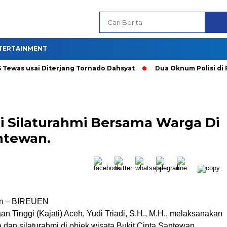
TERTAINMENT
as usai Diterjang Tornado Dahsyat
Dua Oknum Polisi di Riau
adi Silaturahmi Bersama Warga Di
ntewan.
om – BIREUEN
n Tinggi (Kajati) Aceh, Yudi Triadi, S.H., M.H., melaksanakan
 dan silaturahmi di objek wisata Bukit Cinta Santewan,