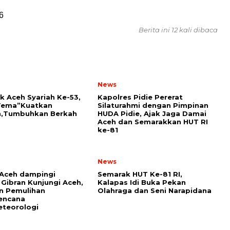
6
Berita ini 12 kali dibaca
News
k Aceh Syariah Ke-53,
Kapolres Pidie Pererat
Tema”Kuatkan
Silaturahmi dengan Pimpinan
,Tumbuhkan Berkah
HUDA Pidie, Ajak Jaga Damai
Aceh dan Semarakkan HUT RI
ke-81
News
Aceh dampingi
Semarak HUT Ke-81 RI,
Gibran Kunjungi Aceh,
Kalapas Idi Buka Pekan
n Pemulihan
Olahraga dan Seni Narapidana
encana
eteorologi