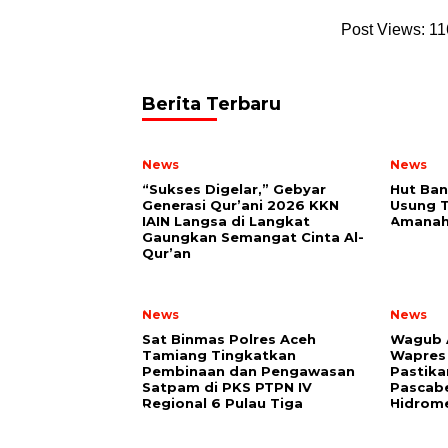
Post Views:
11
Berita Terbaru
News
News
“Sukses Digelar,” Gebyar
Hut Ban
Generasi Qur’ani 2026 KKN
Usung 
IAIN Langsa di Langkat
Amanah
Gaungkan Semangat Cinta Al-
Qur’an
News
News
Sat Binmas Polres Aceh
Wagub 
Tamiang Tingkatkan
Wapres 
Pembinaan dan Pengawasan
Pastika
Satpam di PKS PTPN IV
Pascab
Regional 6 Pulau Tiga
Hidrom