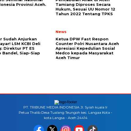
onesia Provinsi Aceh.
Tamiang Diproses Secara
Hukum, Sesuai UU Nomor 12
Tahun 2022 Tentang TPKS
News
r Sudah Anjurkan
Ketua DPW Fast Respon
Bayar! LSM KCBI Deli
Counter Polri Nusantara Aceh
: Direktur PT ES
Apresiasi Kepedulian Sosial
 Bandel, Siap-Siap
Medco kepada Masyarakat
Aceh Timur
PT. TRIBUNE MEDIA INDONESIA Jl. Syiah kuala lr
Petua Thalib Desa Tualang Teungoh kec. Langaa Kota -
kota Langsa - Aceh 24414