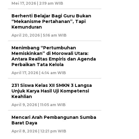
Mei 17, 2026 | 2:19 am WIB
Berhenti Belajar Bagi Guru Bukan
“Mekanisme Pertahanan”, Tapi
Kemunduran
April 20, 2026 | 5:16 am WIB
Menimbang “Pertumbuhan
Memiskinkan” di Morowali Utara:
Antara Realitas Empiris dan Agenda
Perbaikan Tata Kelola
April 17, 2026 | 4:14 am WIB
231 Siswa Kelas XII SMKN 3 Langsa
Unjuk Karya Hasil Uji Kompetensi
Keahlian
April 9, 2026 | 11:05 am WIB
Mencari Arah Pembangunan Sumba
Barat Daya
April 8, 2026 | 12:21 pm WIB