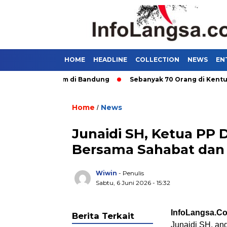
HOME
HEADLINE
COLLECTION
NEWS
EN
i Angkutan Umum di Bandung
Sebanyak 70 Orang di Kentucky, 
Home
News
/
Junaidi SH, Ketua PP 
Bersama Sahabat dan 
Wiwin
- Penulis
Sabtu, 6 Juni 2026 - 15:32
InfoLangsa.Co
Berita Terkait
Junaidi SH, an