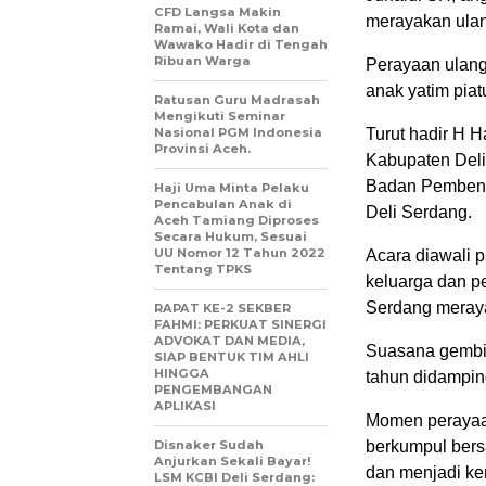
CFD Langsa Makin
merayakan ulan
Ramai, Wali Kota dan
Wawako Hadir di Tengah
Ribuan Warga
Perayaan ulang
anak yatim piat
Ratusan Guru Madrasah
Mengikuti Seminar
Nasional PGM Indonesia
Turut hadir H 
Provinsi Aceh.
Kabupaten Deli
Badan Pembent
Haji Uma Minta Pelaku
Pencabulan Anak di
Deli Serdang.
Aceh Tamiang Diproses
Secara Hukum, Sesuai
UU Nomor 12 Tahun 2022
Acara diawali 
Tentang TPKS
keluarga dan 
Serdang meray
RAPAT KE-2 SEKBER
FAHMI: PERKUAT SINERGI
ADVOKAT DAN MEDIA,
Suasana gembira
SIAP BENTUK TIM AHLI
HINGGA
tahun didamping
PENGEMBANGAN
APLIKASI
Momen perayaan
Disnaker Sudah
berkumpul bers
Anjurkan Sekali Bayar!
dan menjadi ke
LSM KCBI Deli Serdang: