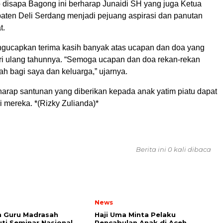
b disapa Bagong ini berharap Junaidi SH yang juga Ketua
en Deli Serdang menjadi pejuang aspirasi dan panutan
t.
gucapkan terima kasih banyak atas ucapan dan doa yang
hari ulang tahunnya. “Semoga ucapan dan doa rekan-rekan
 bagi saya dan keluarga,” ujarnya.
harap santunan yang diberikan kepada anak yatim piatu dapat
 mereka. *(Rizky Zulianda)*
Berita ini 0 kali dibaca
News
n Guru Madrasah
Haji Uma Minta Pelaku
ti Seminar Nasional
Pencabulan Anak di Aceh