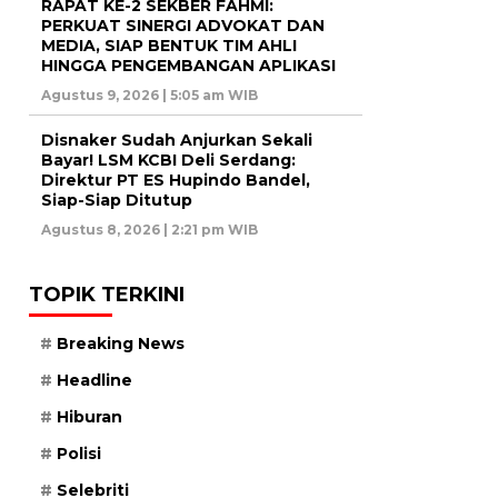
RAPAT KE-2 SEKBER FAHMI:
PERKUAT SINERGI ADVOKAT DAN
MEDIA, SIAP BENTUK TIM AHLI
HINGGA PENGEMBANGAN APLIKASI
Agustus 9, 2026 | 5:05 am WIB
Disnaker Sudah Anjurkan Sekali
Bayar! LSM KCBI Deli Serdang:
Direktur PT ES Hupindo Bandel,
Siap-Siap Ditutup
Agustus 8, 2026 | 2:21 pm WIB
TOPIK TERKINI
Breaking News
Headline
Hiburan
Polisi
Selebriti