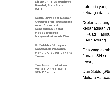
Direktur PT ES Hupindo
Bandel, Siap-Siap
Lalu pria yang 
Ditutup
keluarga dan s
Ketua DPW Fast Respon
Counter Polri Nusantara
“Selamat ulang
Aceh Apresiasi
kebahagiaan ya
Kepedulian Sosial
Medco kepada
H Fuadi Hasib
Masyarakat Aceh Timur
Deli Serdang.
H. Mukhlis ST Lepas
Kontingen Pramuka
Pria yang akra
Menuju Cibubur, Jakarta
Junaidi SH sem
Timur.
terwujud.
Tim Asesor Lakukan
Visitasi Akreditasi di
Dan Sabtu (6/6
SDN 11 Jeunieb.
Mutiara Palace,