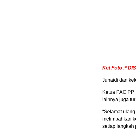
Ket Foto :* DI
Junaidi dan ke
Ketua PAC PP K
lainnya juga tur
“Selamat ulang
melimpahkan ke
setiap langkah 