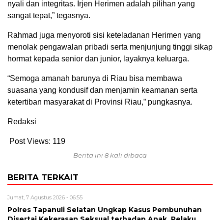
nyali dan integritas. Irjen Herimen adalah pilihan yang
sangat tepat,” tegasnya.
Rahmad juga menyoroti sisi keteladanan Herimen yang
menolak pengawalan pribadi serta menjunjung tinggi sikap
hormat kepada senior dan junior, layaknya keluarga.
“Semoga amanah barunya di Riau bisa membawa
suasana yang kondusif dan menjamin keamanan serta
ketertiban masyarakat di Provinsi Riau,” pungkasnya.
Redaksi
Post Views:
119
Berita ini 8 kali dibaca
BERITA TERKAIT
Jumat, 7 Agustus 2026 - 06:55
Polres Tapanuli Selatan Ungkap Kasus Pembunuhan
Disertai Kekerasan Seksual terhadap Anak, Pelaku