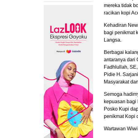
mereka tidak b
racikan kopi A
Kehadiran New 
bagi penikmat k
Langsa.
Berbagai kalan
antaranya dari
Fadhlullah, SE
Pidie H. Sarjan
Masyarakat da
Semoga hadirn
kepuasan bagi 
Posko Kupi dap
penikmat Kopi 
Wartawan Wiwi