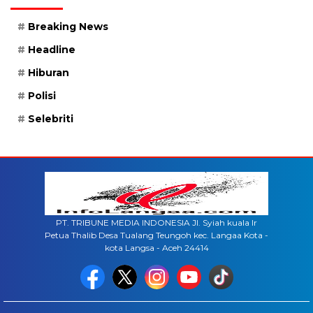
Breaking News
Headline
Hiburan
Polisi
Selebriti
PT. TRIBUNE MEDIA INDONESIA Jl. Syiah kuala lr
Petua Thalib Desa Tualang Teungoh kec. Langaa Kota -
kota Langsa - Aceh 24414