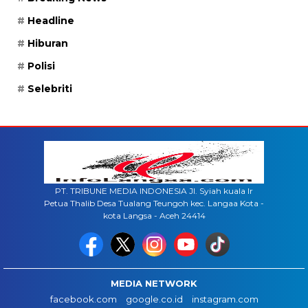
Headline
Hiburan
Polisi
Selebriti
PT. TRIBUNE MEDIA INDONESIA Jl. Syiah kuala lr
Petua Thalib Desa Tualang Teungoh kec. Langaa Kota -
kota Langsa - Aceh 24414
MEDIA NETWORK
facebook.com
google.co.id
instagram.com