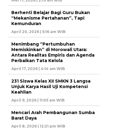
Mei 17, 2026 | 2:19 am WIB
Berhenti Belajar Bagi Guru Bukan
“Mekanisme Pertahanan”, Tapi
Kemunduran
April 20, 2026 | 5:16 am WIB
Menimbang “Pertumbuhan
Memiskinkan” di Morowali Utara:
Antara Realitas Empiris dan Agenda
Perbaikan Tata Kelola
April 17, 2026 | 4:14 am WIB
231 Siswa Kelas XII SMKN 3 Langsa
Unjuk Karya Hasil Uji Kompetensi
Keahlian
April 9, 2026 | 11:05 am WIB
Mencari Arah Pembangunan Sumba
Barat Daya
April 8, 2026 | 12:21 pm WIB