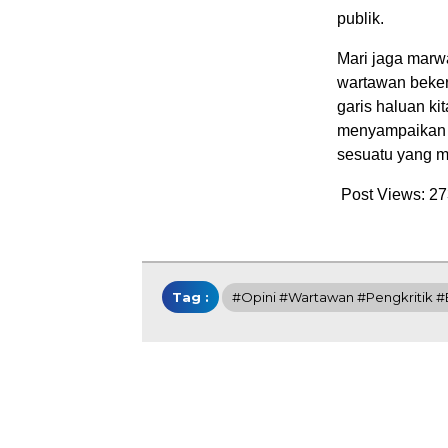
publik.
Mari jaga marwa
wartawan beker
garis haluan k
menyampaikan k
sesuatu yang m
Post Views:
27
Tag :
#opini #wartawan #pengkritik #