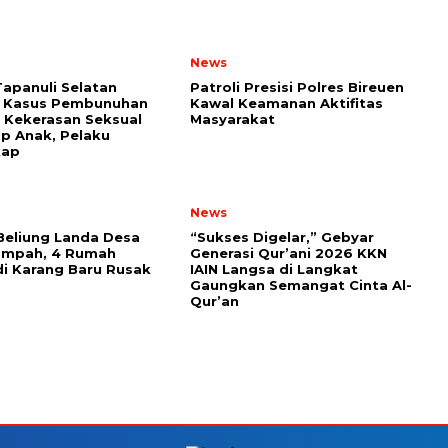
News
Tapanuli Selatan
Patroli Presisi Polres Bireuen
 Kasus Pembunuhan
Kawal Keamanan Aktifitas
i Kekerasan Seksual
Masyarakat
p Anak, Pelaku
kap
News
Beliung Landa Desa
“Sukses Digelar,” Gebyar
ampah, 4 Rumah
Generasi Qur’ani 2026 KKN
i Karang Baru Rusak
IAIN Langsa di Langkat
Gaungkan Semangat Cinta Al-
Qur’an