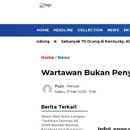
HOME
HEADLINE
COLLECTION
NEWS
EN
tan Umum di Bandung
Sebanyak 70 Orang di Kentucky, AS Tew
Home
News
/
Wartawan Bukan Penyi
Pujo
- Penulis
Sabtu, 17 Mei 2025 - 11:55
Berita Terkait
Wakil Wali Kota Langsa:
“Jadikan Jamnas XII
2026 Wadah Bentuk
InfoLangs
Karakter dan Prestasi”.