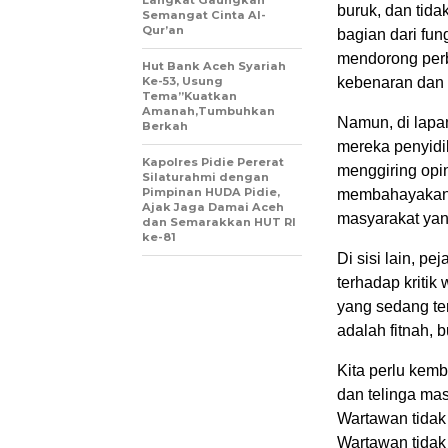
Langkat Gaungkan
buruk, dan tid
Semangat Cinta Al-
Qur’an
bagian dari fun
mendorong perb
Hut Bank Aceh Syariah
Ke-53, Usung
kebenaran dan 
Tema”Kuatkan
Amanah,Tumbuhkan
Namun, di lapa
Berkah
mereka penyidi
Kapolres Pidie Pererat
menggiring opin
Silaturahmi dengan
Pimpinan HUDA Pidie,
membahayakan, t
Ajak Jaga Damai Aceh
masyarakat yan
dan Semarakkan HUT RI
ke-81
Di sisi lain, p
terhadap kritik 
yang sedang ter
adalah fitnah, b
Kita perlu kemb
dan telinga ma
Wartawan tidak
Wartawan tidak