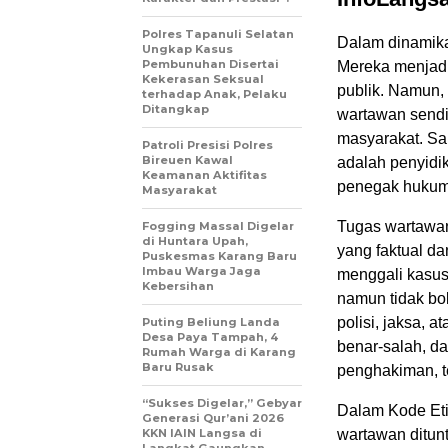
Polres Tapanuli Selatan
Dalam dinamika
Ungkap Kasus
Pembunuhan Disertai
Mereka menjadi
Kekerasan Seksual
publik. Namun,
terhadap Anak, Pelaku
Ditangkap
wartawan sendir
masyarakat. Sa
Patroli Presisi Polres
Bireuen Kawal
adalah penyidik
Keamanan Aktifitas
penegak hukum
Masyarakat
Tugas wartawan
Fogging Massal Digelar
di Huntara Upah,
yang faktual d
Puskesmas Karang Baru
Imbau Warga Jaga
menggali kasus
Kebersihan
namun tidak bo
polisi, jaksa,
Puting Beliung Landa
Desa Paya Tampah, 4
benar-salah, d
Rumah Warga di Karang
Baru Rusak
penghakiman, t
“Sukses Digelar,” Gebyar
Dalam Kode Eti
Generasi Qur’ani 2026
KKN IAIN Langsa di
wartawan ditunt