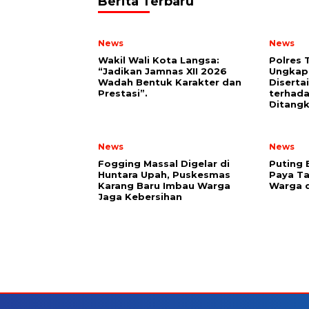
Berita Terbaru
News
News
Wakil Wali Kota Langsa:
Polres 
“Jadikan Jamnas XII 2026
Ungkap
Wadah Bentuk Karakter dan
Diserta
Prestasi”.
terhada
Ditang
News
News
Fogging Massal Digelar di
Puting 
Huntara Upah, Puskesmas
Paya T
Karang Baru Imbau Warga
Warga d
Jaga Kebersihan