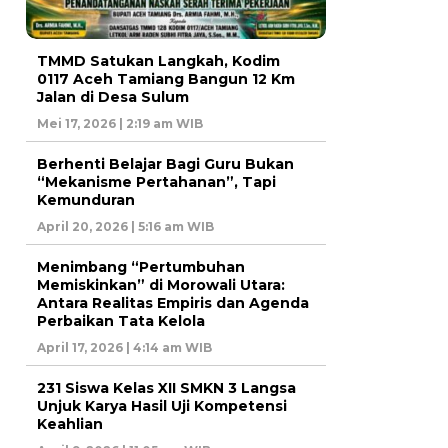
TMMD Satukan Langkah, Kodim
0117 Aceh Tamiang Bangun 12 Km
Jalan di Desa Sulum
Mei 17, 2026 | 2:19 am WIB
Berhenti Belajar Bagi Guru Bukan
“Mekanisme Pertahanan”, Tapi
Kemunduran
April 20, 2026 | 5:16 am WIB
Menimbang “Pertumbuhan
Memiskinkan” di Morowali Utara:
Antara Realitas Empiris dan Agenda
Perbaikan Tata Kelola
April 17, 2026 | 4:14 am WIB
231 Siswa Kelas XII SMKN 3 Langsa
Unjuk Karya Hasil Uji Kompetensi
Keahlian