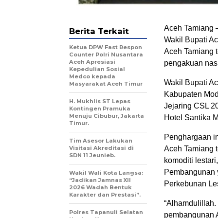
Aceh Tamiang –
Berita Terkait
Wakil Bupati A
Ketua DPW Fast Respon
Aceh Tamiang 
Counter Polri Nusantara
Aceh Apresiasi
pengakuan nasi
Kepedulian Sosial
Medco kepada
Wakil Bupati A
Masyarakat Aceh Timur
Kabupaten Mode
H. Mukhlis ST Lepas
Jejaring CSL 20
Kontingen Pramuka
Menuju Cibubur, Jakarta
Hotel Santika M
Timur.
Penghargaan in
Tim Asesor Lakukan
Visitasi Akreditasi di
Aceh Tamiang t
SDN 11 Jeunieb.
komoditi lestar
Pembangunan y
Wakil Wali Kota Langsa:
“Jadikan Jamnas XII
Perkebunan Les
2026 Wadah Bentuk
Karakter dan Prestasi”.
“Alhamdulillah.
Polres Tapanuli Selatan
pembangunan A