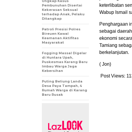
Ungkap Kasus
keterlibatan s
Pembunuhan Disertai
Kekerasan Seksual
Wabup Ismail s
terhadap Anak, Pelaku
Ditangkap
Penghargaan in
Patroli Presisi Polres
sebagai daerah
Bireuen Kawal
ekonomi secara
Keamanan Aktifitas
Masyarakat
Tamiang sebaga
berkelanjutan.
Fogging Massal Digelar
di Huntara Upah,
Puskesmas Karang Baru
( Jon)
Imbau Warga Jaga
Kebersihan
Post Views:
11
Puting Beliung Landa
Desa Paya Tampah, 4
Rumah Warga di Karang
Baru Rusak