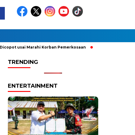
usai Marahi Korban Pemerkosaan
Kemendag Cabut Larangan P
TRENDING
ENTERTAINMENT