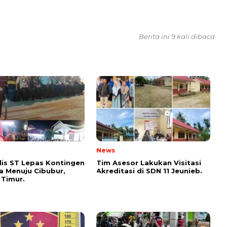
Berita ini 9 kali dibaca
News
lis ST Lepas Kontingen
Tim Asesor Lakukan Visitasi
 Menuju Cibubur,
Akreditasi di SDN 11 Jeunieb.
 Timur.