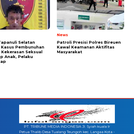
News
Tapanuli Selatan
Patroli Presisi Polres Bireuen
 Kasus Pembunuhan
Kawal Keamanan Aktifitas
i Kekerasan Seksual
Masyarakat
p Anak, Pelaku
kap
PT. TRIBUNE MEDIA INDONESIA Jl. Syiah kuala lr
Petua Thalib Desa Tualang Teungoh kec. Langaa Kota -