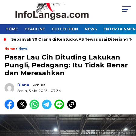
HOME
HEADLINE
COLLECTION
NEWS
ENTERTAINMEN
Sebanyak 70 Orang di Kentucky, AS Tewas usai Diterjang Tornado
/
Home
News
Pasar Lau Cih Dituding Lakukan
Pungli, Pedagang: Itu Tidak Benar
dan Meresahkan
Diana
- Penulis
Senin, 5 Mei 2025 - 07:34