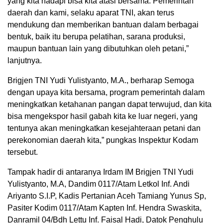
yang kita hadapi bisa kita atasi bersama. Pemerintah
daerah dan kami, selaku aparat TNI, akan terus
mendukung dan memberikan bantuan dalam berbagai
bentuk, baik itu berupa pelatihan, sarana produksi,
maupun bantuan lain yang dibutuhkan oleh petani,”
lanjutnya.
Brigjen TNI Yudi Yulistyanto, M.A., berharap Semoga
dengan upaya kita bersama, program pemerintah dalam
meningkatkan ketahanan pangan dapat terwujud, dan kita
bisa mengekspor hasil gabah kita ke luar negeri, yang
tentunya akan meningkatkan kesejahteraan petani dan
perekonomian daerah kita,” pungkas Inspektur Kodam
tersebut.
Tampak hadir di antaranya Irdam IM Brigjen TNI Yudi
Yulistyanto, M.A, Dandim 0117/Atam Letkol Inf. Andi
Ariyanto S.I.P, Kadis Pertanian Aceh Tamiang Yunus Sp,
Pasiter Kodim 0117/Atam Kapten Inf. Hendra Swaskita,
Danramil 04/Bdh Lettu Inf. Faisal Hadi, Datok Penghulu