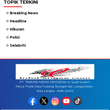
TOPIK TERKINI
Breaking News
Headline
Hiburan
Polisi
Selebriti
PT. TRIBUNE MEDIA INDONESIA Jl. Syiah kuala lr
Petua Thalib Desa Tualang Teungoh kec. Langaa Kota -
kota Langsa - Aceh 24414