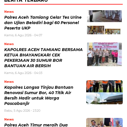
BERITA TERBARU
News
Polres Aceh Tamiang Gelar Tes Urine
dan Ujian Beladiri bagi 60 Personel
Peserta UKP
Kamis, 6 Agu 2026 - 04:07
News
KAPOLRES ACEH TAMIANG BERSAMA
KETUA BHAYANGKARI CEK
PEKERJAAN 30 SUMUR BOR
BANTUAN AIR BERSIH
Kamis, 6 Agu 2026 - 04:03
News
Kapolres Langsa Tinjau Bantuan
Renovasi Sumur Bor, 40 Titik Air
Bersih Hadir untuk Warga
Pascabanjir
Rabu, 5 Agu 2026 - 23:20
News
Polres Aceh Timur meraih Dua